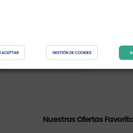
Hôtel Belaroïa****
Occitanie, France
Hotel Partenaire
Distancia : 10 Km
N ACEPTAR
GESTIÓN DE COOKIES
A
Nuestras Ofertas Favorit