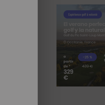
Expérience golf à volonté
El verano perfec
golf y la natura
a
Golf du Pic Saint-Loup Mont
Occitanie, France
a
-25 %
partir
439 €
TODAS
de *
329
NUESTRAS
ESTANCIAS
€