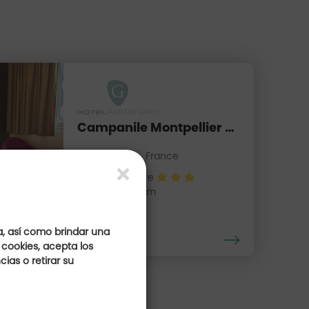
Campanile Montpellier Centre St Roch***
Occitanie, France
Hotel Partenaire
Distancia : 10 Km
a, así como brindar una
 cookies, acepta los
ias o retirar su