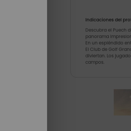
Indicaciones del pro
Descubra el Puech de
panorama impresion
En un espléndido ent
El Club de Golf Gran
diviertan. Los juga
campos.