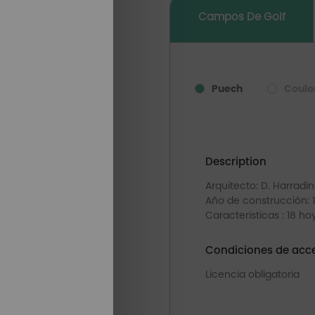
Campos De Golf
Puech
Coulo
Description
Arquitecto: D. Harradin
Año de construcción: 
Caracteristicas : 18 h
Condiciones de acce
Licencia obligatoria