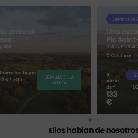
Expérience 100%
to entre el
Una esca
leza
Pic Sain
pellier
Golf du Pic Sain
Occitanie, F
Ahorre hasta por
a
-2
DETALLES DE LA
110 € / pers.
partir
OFERTA
18
de *
133
€
Ellos hablan de nosotro