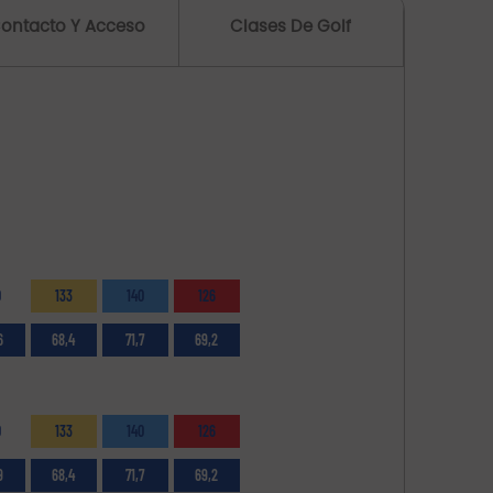
ontacto Y Acceso
Clases De Golf
0
133
140
126
6
68,4
71,7
69,2
0
133
140
126
9
68,4
71,7
69,2