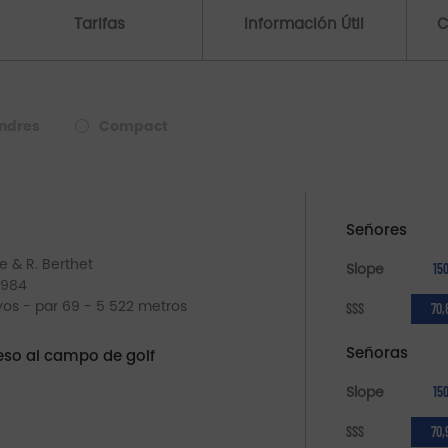
Tarifas
Información Útil
C
ndres
Compact
Señores
e & R. Berthet
Slope
15
1984
oyos - par 69 - 5 522 metros
SSS
70,
Señoras
so al campo de golf
Slope
15
SSS
70,