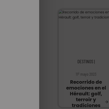
DESTINOS |
11º mayo 2023
Recorrido de
emociones en el
Hérault: golf,
terroir y
tradiciones