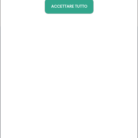
ACCETTARE TUTTO
CONTATTA GOLF
MANDARCI UN MESSAGGIO
Modulo di Contatto
contact@golfy.fr
+33 (0)4 67 91 25 35
Dal lunedì al venerdì dall 9.00 alle 12.00 e dalle 14.00 alle
16.00