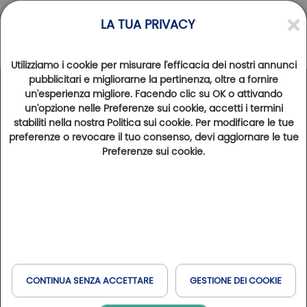
LA TUA PRIVACY
Utilizziamo i cookie per misurare l'efficacia dei nostri annunci
pubblicitari e migliorarne la pertinenza, oltre a fornire
un'esperienza migliore. Facendo clic su OK o attivando
un'opzione nelle Preferenze sui cookie, accetti i termini
stabiliti nella nostra Politica sui cookie. Per modificare le tue
Newsletter
Golfy
preferenze o revocare il tuo consenso, devi aggiornare le tue
Preferenze sui cookie.
Non perdere le ultime novità del Network Golfy e
approfitta delle offerte soggiorno, degli eventi del
Network e vivi la GolfExperience
CONTINUA SENZA ACCETTARE
GESTIONE DEI COOKIE