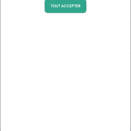
TOUT ACCEPTER
17
18
19
20
21
22
23
24
25
26
27
28
29
30
31