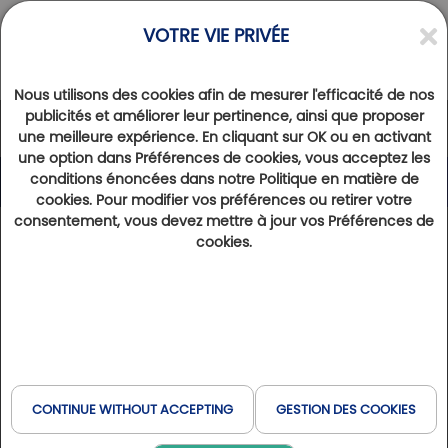
VOTRE VIE PRIVÉE
Nous utilisons des cookies afin de mesurer l'efficacité de nos
publicités et améliorer leur pertinence, ainsi que proposer
August 2026
une meilleure expérience. En cliquant sur OK ou en activant
Golfy events
Partner Golf events
External events
une option dans Préférences de cookies, vous acceptez les
conditions énoncées dans notre Politique en matière de
M
T
W
T
F
S
S
cookies. Pour modifier vos préférences ou retirer votre
01
02
consentement, vous devez mettre à jour vos Préférences de
cookies.
03
04
05
06
07
08
09
CONTINUE WITHOUT ACCEPTING
GESTION DES COOKIES
10
11
12
13
14
15
16