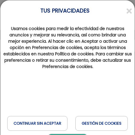
TUS PRIVACIDADES
Usamos cookies para medir la efectividad de nuestros
anuncios y mejorar su relevancia, así como brindar una
mejor experiencia. Al hacer clic en Aceptar o activar una
opción en Preferencias de cookies, acepta los términos
establecidos en nuestra Política de cookies. Para cambiar sus
Categorías
preferencias o retirar su consentimiento, debe actualizar sus
Preferencias de cookies.
Les Golfs Golfy
Trou Signature
Découvrez le golf
Golfy Story
Les Golfs Golfy
AUVERGNE-RHÔNE-ALPES
EASY DRIVER Sur la route des golfs
CONTINUAR SIN ACEPTAR
GESTIÓN DE COOKIES
Golf de la Bresse