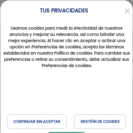
TUS PRIVACIDADES
Usamos cookies para medir la efectividad de nuestros
anuncios y mejorar su relevancia, así como brindar una
mejor experiencia. Al hacer clic en Aceptar o activar una
La Red Golfy
opción en Preferencias de cookies, acepta los términos
establecidos en nuestra Política de cookies. Para cambiar sus
preferencias o retirar su consentimiento, debe actualizar sus
Preferencias de cookies.
188
Resultados encontrados
Mostrar mapa
Categoría de establecimiento
Leyenda
Hôtels Partenaires
: hotels cercanos de los campos de
+
golf
−
Domaines & Domaines Collection
: campos de golf con
CONTINUAR SIN ACEPTAR
GESTIÓN DE COOKIES
hotel en loco
Resorts & Resorts Collection
: campos de golf con hotel