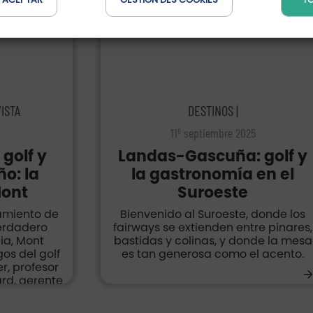
ISTA
DESTINOS |
11º septiembre 2025
 golf y
Landas-Gascuña: golf y
ño: la
la gastronomía en el
Mont
Suroeste
namiento de
Bienvenido al Suroeste, donde los
erdadero
fairways se extienden entre pinares,
ia, Mont
bastidas y colinas, y donde la mesa
os del golf
es tan generosa como el acento.
r, profesor
ard, gerente
.