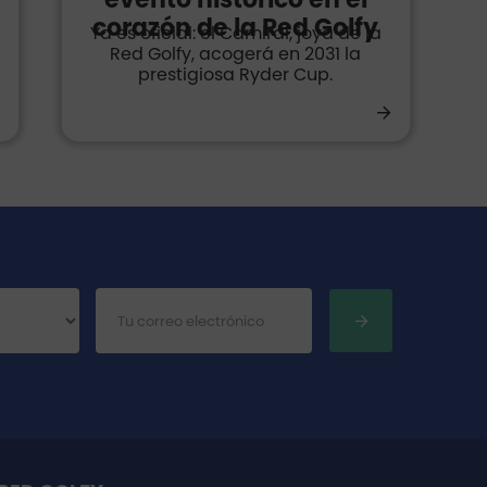
corazón de la Red Golfy
Ya es oficial: el Camiral, joya de la
Red Golfy, acogerá en 2031 la
prestigiosa Ryder Cup.