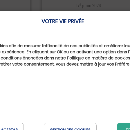
17º junio 2026
e: una
Prunevelle, un lugar que
VOTRE VIE PRIVÉE
liar
hay que descubrir dos
ujeres
veces
Cassandre,
El campo de golf de Prunevelle, en e
onnière
departamento de Doubs, es el
ies afin de mesurer l'efficacité de nos publicités et améliorer le
destino ideal para todos aquellos
 expérience. En cliquant sur OK ou en activant une option dans 
que quieran descubrir un campo d
 conditions énoncées dans notre Politique en matière de cookies.
alto nivel y, al mismo tiempo, tener l
etirer votre consentement, vous devez mettre à jour vos Préfér
seguridad de pasarlo bien.
Lo que te puede gus
N ACEPTAR
GESTION DES COOKIES
T