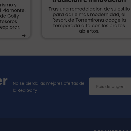
turismo y
Tras una remodelación de su estilo
l Piamonte.
para darle más modernidad, el
de Golfy
Resort de Torremirona acoge la
 tesoros
temporada alta con los brazos
explorar.
abiertos.
er
No se pierda las mejores ofertas de
la Red Golfy