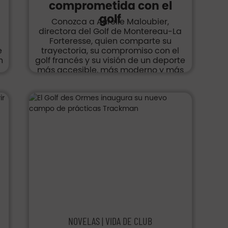
comprometida con el
golf
Conozca a Aurélie Maloubier,
directora del Golf de Montereau-La
Forteresse, quien comparte su
e
trayectoria, su compromiso con el
n
golf francés y su visión de un deporte
l
más accesible, más moderno y más
femenino.
NOVELAS | VIDA DE CLUB