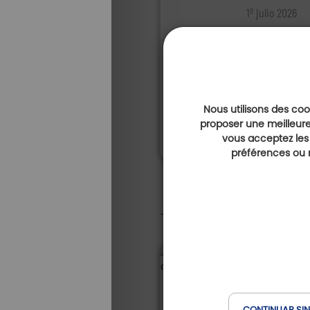
1º julio 2026
La Freslonnièr
aventura fami
liderada por m
Conozca a Véronique y 
del Golf de La Fresl
Nous utilisons des cook
proposer une meilleure
vous acceptez les
préférences ou r
CONTINUAR SI