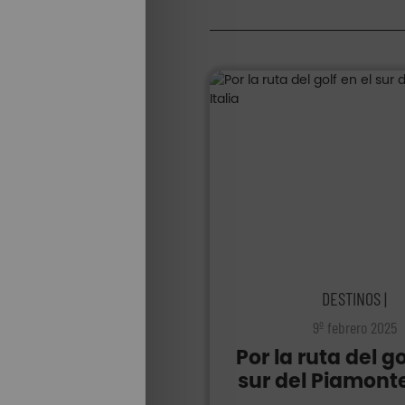
DESTINOS |
9º febrero 2025
Por la ruta del go
sur del Piamonte,