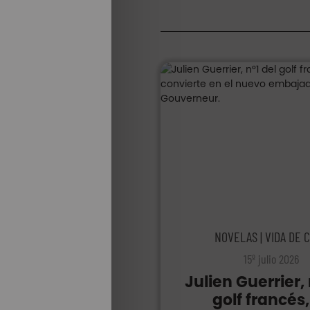
NOVELAS | VIDA DE 
15º julio 2026
Julien Guerrier, 
golf francés,