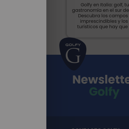
Golfy en Italia: golf, 
gastronomía en el sur de
Descubra los campos 
imprescindibles y los
turísticos que hay que 
Newslett
Golfy