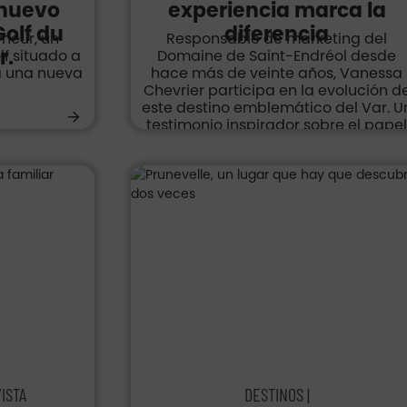
 nuevo
experiencia marca la
olf du
diferencia
neur, un
Responsable de marketing del
r.
lf situado a
Domaine de Saint-Endréol desde
ia una nueva
hace más de veinte años, Vanessa
Chevrier participa en la evolución d
este destino emblemático del Var. U
testimonio inspirador sobre el pape
de las muj...
ISTA
DESTINOS |