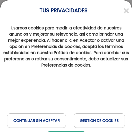
TUS PRIVACIDADES
Usamos cookies para medir la efectividad de nuestros
anuncios y mejorar su relevancia, así como brindar una
mejor experiencia. Al hacer clic en Aceptar o activar una
La Red Golfy
opción en Preferencias de cookies, acepta los términos
establecidos en nuestra Política de cookies. Para cambiar sus
preferencias o retirar su consentimiento, debe actualizar sus
Preferencias de cookies.
94
Resultados encontrados
Mostrar mapa
Tipo de estancia
Leyenda
Francia
España
Bélgica
Golfs & Golfs Collection
: campos de golf con hoteles
+
Media pensión
cercanos
Italia
Suiza
Havas & MSC
−
Club Paris Golfy
: campos de golf receptivos en los
CONTINUAR SIN ACEPTAR
GESTIÓN DE COOKIES
alrededores de Paris
Cuando
Hôtels Partenaires
: hotels cercanos de los campos de