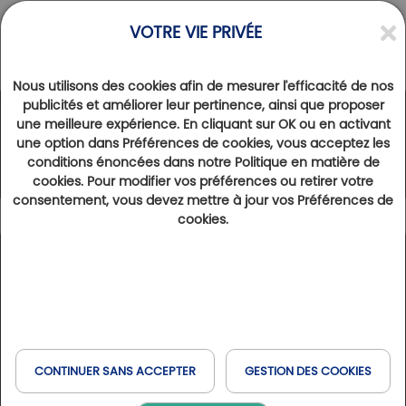
VOTRE VIE PRIVÉE
Nous utilisons des cookies afin de mesurer l'efficacité de nos
publicités et améliorer leur pertinence, ainsi que proposer
une meilleure expérience. En cliquant sur OK ou en activant
Le Réseau Golfy
une option dans Préférences de cookies, vous acceptez les
conditions énoncées dans notre Politique en matière de
cookies. Pour modifier vos préférences ou retirer votre
consentement, vous devez mettre à jour vos Préférences de
cookies.
Légende
188
Résultats trouvés
Afficher la carte
Catégorie d'établissement
Hôtels Partenaires
: hôtels situés à proximité des golfs
+
Domaines & Domaines Collection
: golfs avec
−
hébergement sur site
CONTINUER SANS ACCEPTER
GESTION DES COOKIES
Resorts & Resorts Collection
: golfs avec hébergement
sur site