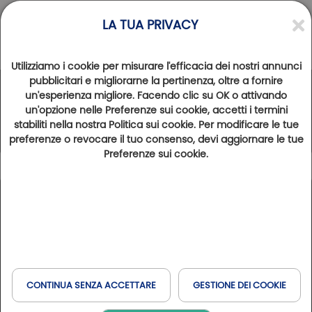
LA TUA PRIVACY
Utilizziamo i cookie per misurare l'efficacia dei nostri annunci
pubblicitari e migliorarne la pertinenza, oltre a fornire
un'esperienza migliore. Facendo clic su OK o attivando
La Rete Golfy
un'opzione nelle Preferenze sui cookie, accetti i termini
stabiliti nella nostra Politica sui cookie. Per modificare le tue
preferenze o revocare il tuo consenso, devi aggiornare le tue
Preferenze sui cookie.
Leggenda
102
Risultati trovati
Mostra la mappa
Tipo di soggiorno
Francia
Spagna
Belgio
Italia
Golfs & Golfs Collection
: percorsi con hotel vicino
+
Prenotare in linea
Golf e Benessere
Club Paris Golfy
: percorsi ricettivi nei dintorni di Parigi
Svizzera
Havas & MSC
−
Hôtels Partenaires
: hotel vicino ai campi da golf
CONTINUA SENZA ACCETTARE
GESTIONE DEI COOKIE
Domaines & Domaines Collection
: percorsi con hotel in
Quando