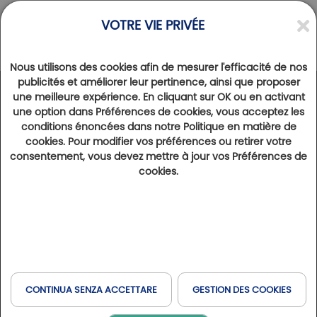
VOTRE VIE PRIVÉE
Nous utilisons des cookies afin de mesurer l'efficacité de nos
publicités et améliorer leur pertinence, ainsi que proposer
une meilleure expérience. En cliquant sur OK ou en activant
une option dans Préférences de cookies, vous acceptez les
INCONTRATO | COLLOQUIO
conditions énoncées dans notre Politique en matière de
LA FRESLONNIÈRE: UN'AVVENTURA FAMILIARE GUIDATA
cookies. Pour modifier vos préférences ou retirer votre
DALLE DONNE
consentement, vous devez mettre à jour vos Préférences de
cookies.
PER SAPERNE DI PIÙ
CONTINUA SENZA ACCETTARE
GESTION DES COOKIES
NOTIZIA
ESPERIENZE
DESTINAZIONI
INCONTRATO
APPUNTAMENTO