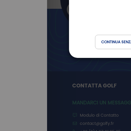
Newslett
Golfy
CONTINUA SENZ
CONTATTA GOLF
MANDARCI UN MESSAGG
Modulo di Contatto
contact@golfy.fr