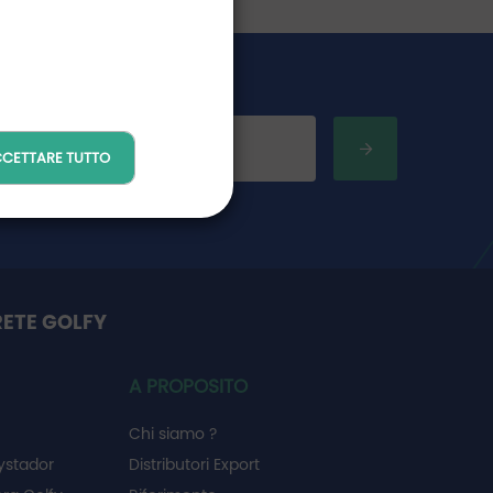
CETTARE TUTTO
RETE GOLFY
A PROPOSITO
Chi siamo ?
ystador
Distributori Export