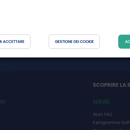
er
Non perdetevi le buone trovate della
A ACCETTARE
GESTIONE DEI COOKIE
AC
Rete Golfy
SCOPRIRE LA 
IO
SERVIZI
Aiuto FAQ
Il programma Golf