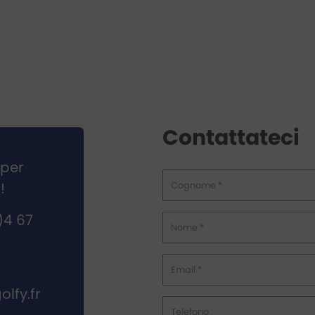
Contattateci
 per
!
)4 67
lfy.fr