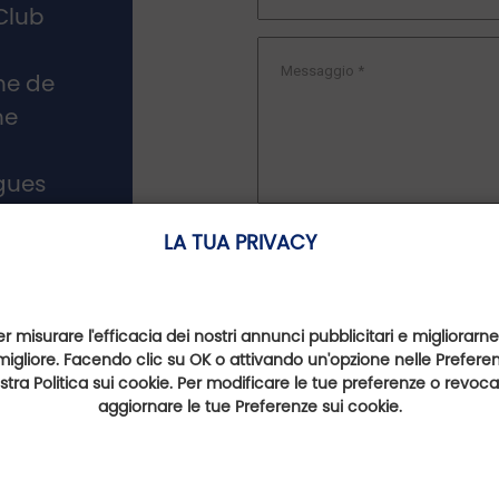
Club
e de
ne
rgues
venerdì
LA TUA PRIVACY
12.00 e
e 16.00
er misurare l'efficacia dei nostri annunci pubblicitari e migliorarne
migliore. Facendo clic su OK o attivando un'opzione nelle Preferenz
nostra Politica sui cookie. Per modificare le tue preferenze o revoc
aggiornare le tue Preferenze sui cookie.