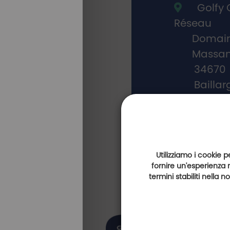
Golfy 
Réseau
Domain
Massa
34670
Bailla
Dal lunedì al 
dall 9.00 alle 
dalle 14.00 all
Utilizziamo i cookie p
fornire un'esperienza 
termini stabiliti nella 