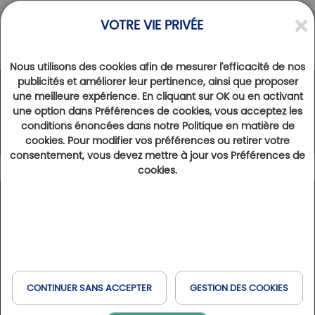
VOTRE VIE PRIVÉE
Nous utilisons des cookies afin de mesurer l'efficacité de nos
publicités et améliorer leur pertinence, ainsi que proposer
une meilleure expérience. En cliquant sur OK ou en activant
Le Réseau Golfy
une option dans Préférences de cookies, vous acceptez les
conditions énoncées dans notre Politique en matière de
cookies. Pour modifier vos préférences ou retirer votre
consentement, vous devez mettre à jour vos Préférences de
cookies.
Légende
136
Résultats trouvés
Afficher la carte
Type de séjour
France
Espagne
Belgique
Golfs & Golfs Collection
: golfs avec hôtel partenaire à
+
Réserver en ligne
Expérience Golf & Bien-être
proximité
Italie
Suisse
Havas & MSC
−
Club Paris Golfy
: golfs réceptifs autour de Paris
CONTINUER SANS ACCEPTER
GESTION DES COOKIES
Hôtels Partenaires
: hôtels situés à proximité des golfs
Quand