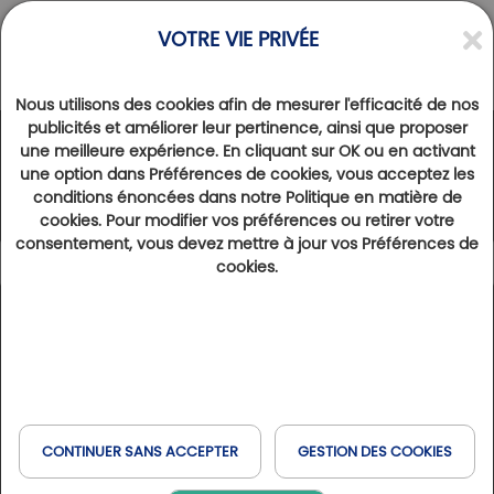
VOTRE VIE PRIVÉE
Nous utilisons des cookies afin de mesurer l'efficacité de nos
publicités et améliorer leur pertinence, ainsi que proposer
une meilleure expérience. En cliquant sur OK ou en activant
Le Réseau Golfy
une option dans Préférences de cookies, vous acceptez les
conditions énoncées dans notre Politique en matière de
cookies. Pour modifier vos préférences ou retirer votre
consentement, vous devez mettre à jour vos Préférences de
cookies.
Légende
194
Résultats trouvés
Afficher la carte
Nombre de trous
9
18
27
36
45
Trous
Trous
Trous
Trous
Trous
Golfs & Golfs Collection
: golfs avec hôtel partenaire à
+
proximité
−
Type d’établissement
Club Paris Golfy
: golfs réceptifs autour de Paris
CONTINUER SANS ACCEPTER
GESTION DES COOKIES
Domaines & Domaines Collection
: golfs avec
Golf
hébergement sur site