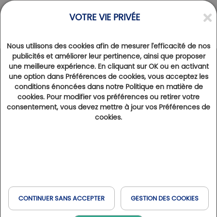
VOTRE VIE PRIVÉE
Nous utilisons des cookies afin de mesurer l'efficacité de nos
publicités et améliorer leur pertinence, ainsi que proposer
une meilleure expérience. En cliquant sur OK ou en activant
une option dans Préférences de cookies, vous acceptez les
ACTUALITÉS | VIE DES CLUBS
conditions énoncées dans notre Politique en matière de
LES TERRASSES DE FALGOS : UNE NOUVELLE OFFRE AU
cookies. Pour modifier vos préférences ou retirer votre
DOMAINE DE FALGOS
consentement, vous devez mettre à jour vos Préférences de
cookies.
LIRE LA SUITE
CONTINUER SANS ACCEPTER
GESTION DES COOKIES
ACTUALITÉS
EXPÉRIENCES
DESTINATIONS
RENCONTRES
RENDEZ-VOUS