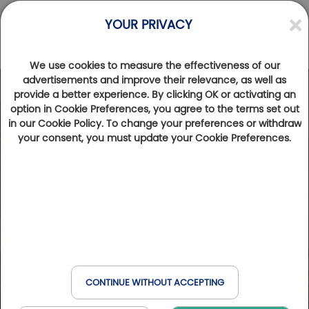
YOUR PRIVACY
We use cookies to measure the effectiveness of our
advertisements and improve their relevance, as well as
provide a better experience. By clicking OK or activating an
option in Cookie Preferences, you agree to the terms set out
in our Cookie Policy. To change your preferences or withdraw
your consent, you must update your Cookie Preferences.
CONTINUE WITHOUT ACCEPTING