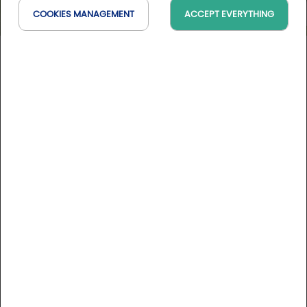
COOKIES MANAGEMENT
ACCEPT EVERYTHING
Le Prieuré de Boulogne hotel
Centre-Val de Loire, France
On the map
DESCRIPTION
Located in the heart of the Boulogne forest and close to
the Château de Chambord, Le Prieuré de Boulogne invites
you to relax. With the green landscape that surrounds it
and the calm that reigns there, you will enjoy a stay where
nature and serenity come together.
More informations