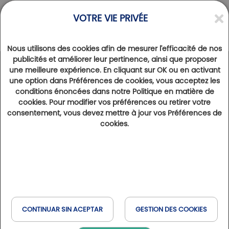
VOTRE VIE PRIVÉE
Nous utilisons des cookies afin de mesurer l'efficacité de nos
publicités et améliorer leur pertinence, ainsi que proposer
une meilleure expérience. En cliquant sur OK ou en activant
NOVELAS
>
VIDA DE CLUB
une option dans Préférences de cookies, vous acceptez les
Camiral Golf & Wellness ha sido renovado
conditions énoncées dans notre Politique en matière de
cookies. Pour modifier vos préférences ou retirer votre
22º agosto 2024
16822
consentement, vous devez mettre à jour vos Préférences de
El modernizado PGA Stadium Course, un nuevo restaurante con sabores catalanes... Descubra las novedades de
cookies.
Camiral Golf & Wellness.
Se han introducido mejoras en el
PGA Stadium Course
PGA Stadium Course, Camiral Golf & Wellness
CONTINUAR SIN ACEPTAR
GESTION DES COOKIES