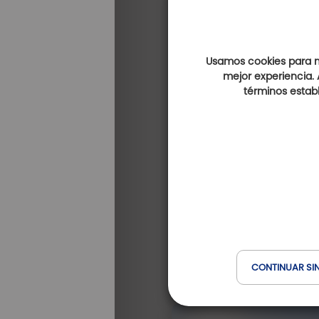
Usamos cookies para me
mejor experiencia. 
términos establ
Golf de la Valserin
(a 18 km)
CONTINUAR SI