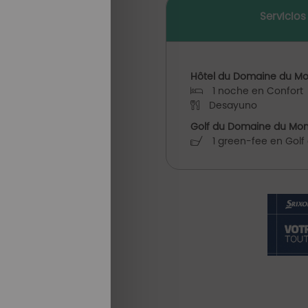
Servicios
Hôtel du Domaine du Mo
1 noche en Confort
Desayuno
Golf du Domaine du Mon
1 green-fee en Golf