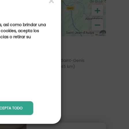
+
−
a, así como brindar una
 cookies, acepta los
Leaflet
ias o retirar su
 du Val de Sorne
Golf de Saint-Genis
(a 43 km)
(a 45 km)
CEPTA TODO