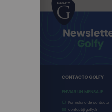
Newslett
Golfy
CONTACTO GOLFY
ENVIAR UN MENSAJE
Formulario de contacto
contact@golfy.fr