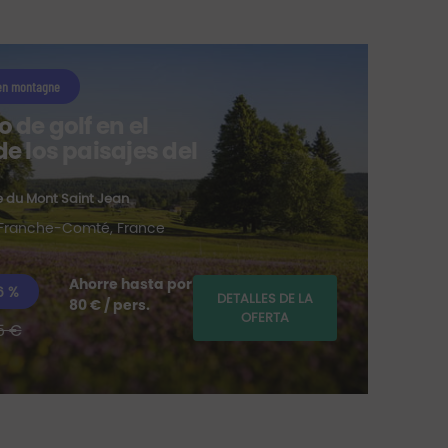
 en montagne
 de golf en el
e los paisajes del
Vi
para
 du Mont Saint Jean
ranche-Comté, France
Ahorre hasta por
6 %
DETALLES DE LA
80 € / pers.
OFERTA
5 €