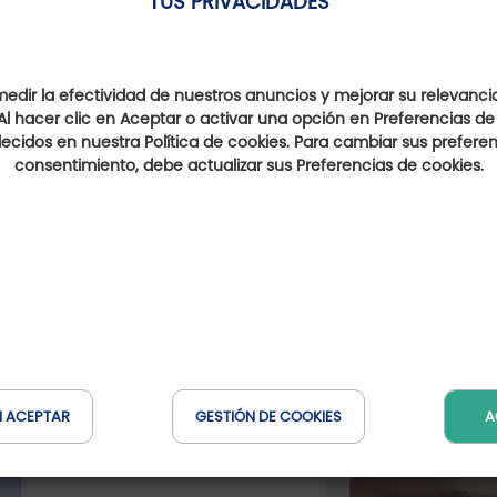
TUS PRIVACIDADES
dir la efectividad de nuestros anuncios y mejorar su relevanci
Al hacer clic en Aceptar o activar una opción en Preferencias de
ecidos en nuestra Política de cookies. Para cambiar sus preferenc
consentimiento, debe actualizar sus Preferencias de cookies.
Campos de golf cercanos
Golf & Country Club de
e
Jiva Hill Golf Club
Golf
Bonmont
(a 40 km)
(a 26 km)
N ACEPTAR
GESTIÓN DE COOKIES
A