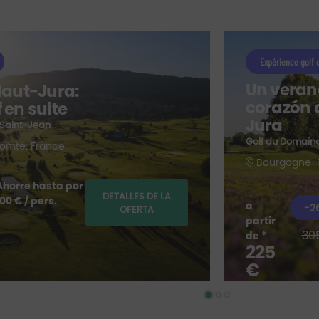
Expérience golf
Un verano
 Haut-Jura:
corazón d
 en suite
Jura
-Saint-Jean
Golf du Domaine
omté, France
Bourgogne-F
Ahorre hasta por
DETALLES DE LA
100 € / pers.
a
-2
OFERTA
partir
30
de *
225
€