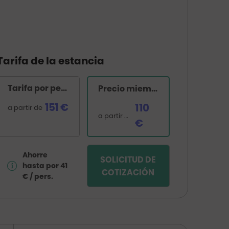
Tarifa de la estancia
Tarifa por persona
Precio miembro Golfy
151 €
110
a partir de
a partir de
€
Ahorre
SOLICITUD DE
hasta por 41
COTIZACIÓN
€ / pers.