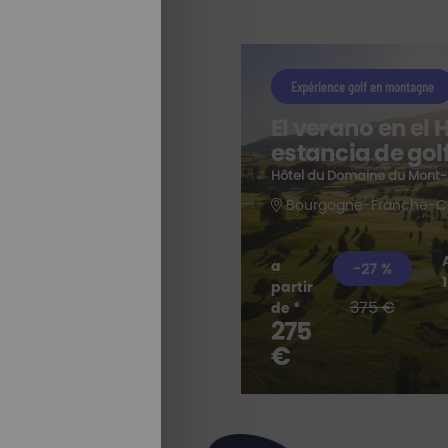
Expérience golf en montagne
El verano en el
estancia de golf
a
Hôtel du Domaine du Mont
Bourgogne-Franche-C
a
-27 %
partir
375 €
TODAS
de *
275
NUESTRAS
ESTANCIAS
€