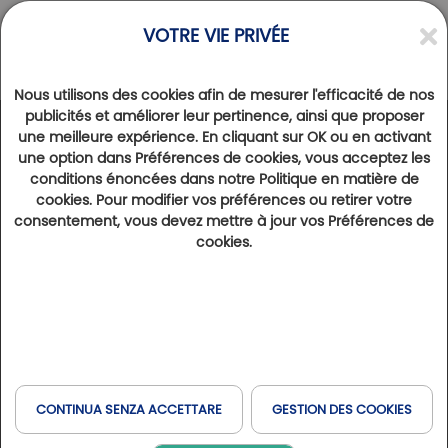
VOTRE VIE PRIVÉE
Nous utilisons des cookies afin de mesurer l'efficacité de nos
publicités et améliorer leur pertinence, ainsi que proposer
une meilleure expérience. En cliquant sur OK ou en activant
DESTINAZIONI
>
une option dans Préférences de cookies, vous acceptez les
Golf Montanyà, gioiello verde della Catalogna
conditions énoncées dans notre Politique en matière de
cookies. Pour modifier vos préférences ou retirer votre
16º ottobre 2025
10787
consentement, vous devez mettre à jour vos Préférences de
A un'ora da Barcellona, Montanyà è un tesoro nascosto del «triangolo d'oro» del golf catalano. Percorso unico
cookies.
della regione per la sua posizione, seduce con la sua identità e il suo perfetto equilibrio tra sport, natura e
patrimonio.
Testo Arnaud Blanc
Dopo un'edizione memorabile della Ryder Cup per
la sua sceneggiatura e il suo ambiente
CONTINUA SENZA ACCETTARE
GESTION DES COOKIES
elettrizzante, gli spettatori europei sono senza