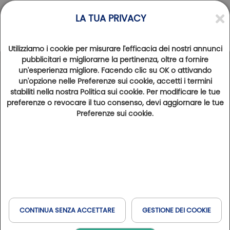
LA TUA PRIVACY
Utilizziamo i cookie per misurare l'efficacia dei nostri annunci
pubblicitari e migliorarne la pertinenza, oltre a fornire
Mentions
un'esperienza migliore. Facendo clic su OK o attivando
un'opzione nelle Preferenze sui cookie, accetti i termini
stabiliti nella nostra Politica sui cookie. Per modificare le tue
preferenze o revocare il tuo consenso, devi aggiornare le tue
légales
Preferenze sui cookie.
OPERATORE DEL SITO:
Il sito web accessibile
all'indirizzo www.golfy.fr, è pubblicato ed è di
proprietà della società Golfy Club Réseau SAS,
SAS con un capitale di € 229.588,22, iscritta
alle società Trade e MONTPELLIER con il
numero B 415 008 150, con sede legale in
Domaine de Massane, 34670 BAILLARGUES.
CONTINUA SENZA ACCETTARE
GESTIONE DEI COOKIE
Consente di presentare le attività e le novità
della rete Golfy e dei suoi membri e di