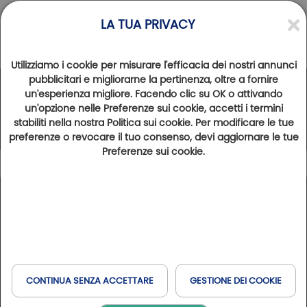
LA TUA PRIVACY
Utilizziamo i cookie per misurare l'efficacia dei nostri annunci
pubblicitari e migliorarne la pertinenza, oltre a fornire
un'esperienza migliore. Facendo clic su OK o attivando
La Rete Golfy
un'opzione nelle Preferenze sui cookie, accetti i termini
stabiliti nella nostra Politica sui cookie. Per modificare le tue
preferenze o revocare il tuo consenso, devi aggiornare le tue
Preferenze sui cookie.
Leggenda
101
Risultati trovati
Mostra la mappa
Tipo di soggiorno
Francia
Spagna
Belgio
Italia
Golfs & Golfs Collection
: percorsi con hotel vicino
+
Prenotare in linea
Golf e Benessere
Club Paris Golfy
: percorsi ricettivi nei dintorni di Parigi
Svizzera
Havas & MSC
−
Hôtels Partenaires
: hotel vicino ai campi da golf
CONTINUA SENZA ACCETTARE
GESTIONE DEI COOKIE
Domaines & Domaines Collection
: percorsi con hotel in
Quando