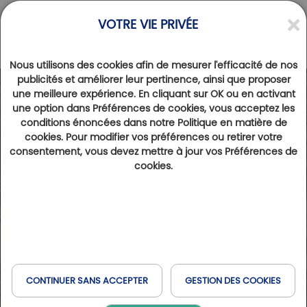
VOTRE VIE PRIVÉE
Nous utilisons des cookies afin de mesurer l'efficacité de nos
publicités et améliorer leur pertinence, ainsi que proposer
une meilleure expérience. En cliquant sur OK ou en activant
une option dans Préférences de cookies, vous acceptez les
conditions énoncées dans notre Politique en matière de
cookies. Pour modifier vos préférences ou retirer votre
consentement, vous devez mettre à jour vos Préférences de
cookies.
CONTINUER SANS ACCEPTER
GESTION DES COOKIES