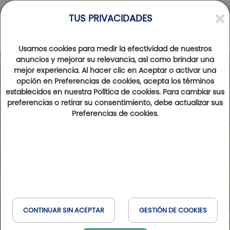
TUS PRIVACIDADES
Usamos cookies para medir la efectividad de nuestros
anuncios y mejorar su relevancia, así como brindar una
mejor experiencia. Al hacer clic en Aceptar o activar una
opción en Preferencias de cookies, acepta los términos
establecidos en nuestra Política de cookies. Para cambiar sus
preferencias o retirar su consentimiento, debe actualizar sus
Preferencias de cookies.
CONTINUAR SIN ACEPTAR
GESTIÓN DE COOKIES