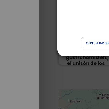
EXPERIENCIAS | VINO Y
GASTRONOMIA
16º junio 2025
CONTINUAR SI
Costa Brava-
Girona: la
gastronomía en
el unisón de los
greens