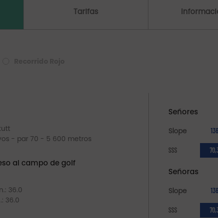
Tarifas
Informació
Recorrido Rojo
Señores
tutt
Slope
13
oyos - par 70 - 5 600 metros
SSS
70,
so al campo de golf
Señoras
.: 36.0
Slope
13
: 36.0
SSS
70,