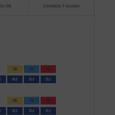
dedicación.
n Útil
Contacto Y Acceso
6
135
125
125
3
69,5
35,6
35,2
6
135
125
125
3
69,5
35,6
35,2