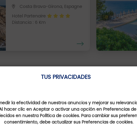
Costa Brava-Girona, Espagne
Hotel Partenaire
Distancia : 6 Km
Ellos hablan de nosotro
TUS PRIVACIDADES
dir la efectividad de nuestros anuncios y mejorar su relevanci
Al hacer clic en Aceptar o activar una opción en Preferencias de
ecidos en nuestra Política de cookies. Para cambiar sus preferenc
consentimiento, debe actualizar sus Preferencias de cookies.