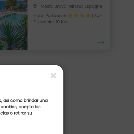
Costa Brava-Girona, Espagne
Hotel Partenaire
| SUP
Distancia : 10 Km
s
a, así como brindar una
 cookies, acepta los
ias o retirar su