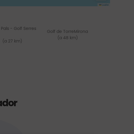
Leaflet
 Pals - Golf Serres
Golf de TorreMirona
(a 48 km)
(a 27 km)
ador