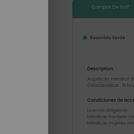
Campos De Golf
Recorrido Verde
Description
Arquitecto: Hamilton S
Caracteristicas : 18 h
Condiciones de acce
Licencia obligatoria
Hándicap hombres min
Hándicap mujeres min.