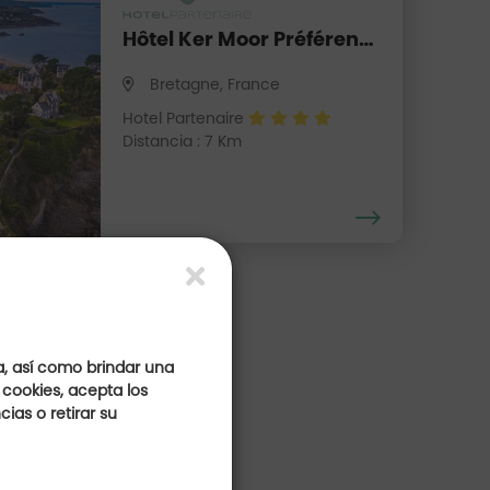
Hôtel Ker Moor Préférence
Bretagne, France
Hotel Partenaire
Distancia : 7 Km
a, así como brindar una
 cookies, acepta los
ias o retirar su
as