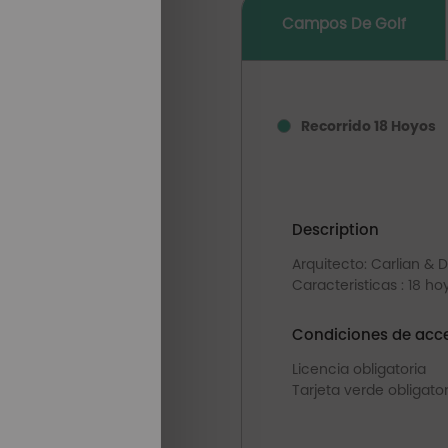
Campos De Golf
Recorrido 18 Hoyos
Description
Arquitecto: Carlian & D
Caracteristicas : 18 ho
Condiciones de acce
Licencia obligatoria
Tarjeta verde obligator