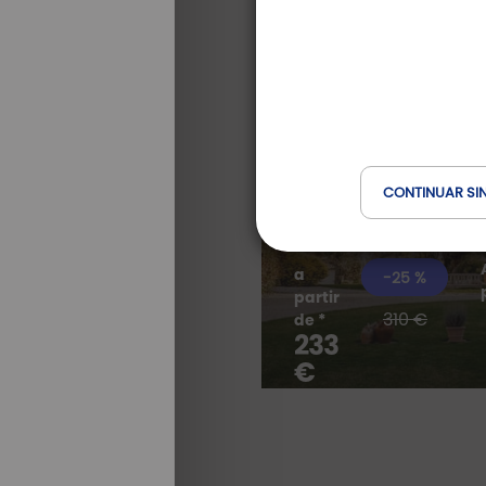
Inédit
Manoir La Ville 
elegancia breto
a
golf y el mar
Manoir La Ville Durand
CONTINUAR SI
Bretagne, France
a
-25 %
TODAS
partir
NUESTRAS
310 €
de *
ESTANCIAS
233
€