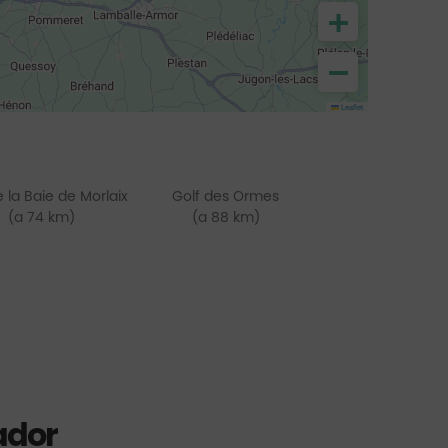
+
−
Leaflet
e la Baie de Morlaix
Golf des Ormes
(a 74 km)
(a 88 km)
ador