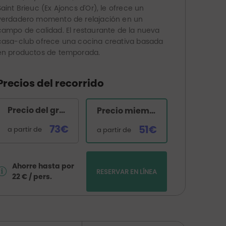
Saint Brieuc (Ex Ajoncs d'Or), le ofrece un
verdadero momento de relajación en un
campo de calidad. El restaurante de la nueva
casa-club ofrece una cocina creativa basada
en productos de temporada.
Precios del recorrido
Precio del green-fee
Precio miembro Golfy
73€
51€
a partir de
a partir de
Ahorre hasta por
RESERVAR EN LÍNEA
22 € / pers.