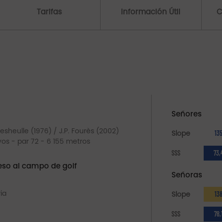
Tarifas
Información Útil
C
Señores
esheulle (1976) / J.P. Fourès (2002)
Slope
13
yos - par 72 - 6 155 metros
SSS
73,
so al campo de golf
Señoras
ia
Slope
13
SSS
78,