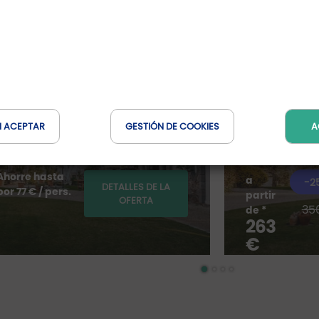
Inédit
Durand: la
Una mans
na entre el
para una
en Breta
Manoir La Ville
N ACEPTAR
GESTIÓN DE COOKIES
A
Bretagne, F
Ahorre hasta
a
-2
DETALLES DE LA
por 77 € / pers.
partir
OFERTA
35
de *
263
€