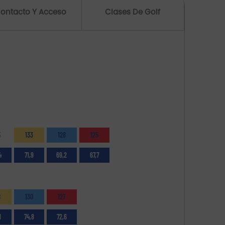
ontacto Y Acceso
Clases De Golf
5
133
128
125
4
71,9
69,2
67,7
8
130
127
1
74,8
72,6