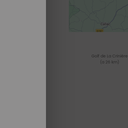
Golf de La Crinière
(a 26 km)