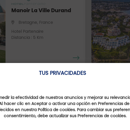
Manoir La Ville Durand
Bretagne, France
Hotel Partenaire
Distancia : 5 Km
TUS PRIVACIDADES
dir la efectividad de nuestros anuncios y mejorar su relevanci
Al hacer clic en Aceptar o activar una opción en Preferencias de
ecidos en nuestra Política de cookies. Para cambiar sus preferenc
Nuestras Ofertas Favorit
consentimiento, debe actualizar sus Preferencias de cookies.