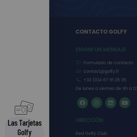
CONTACTO GOLFY
ENVIAR UN MENSAJE
Formulario de contacto
contact@golfy.fr
+33 (0)4 67 91 25 35
De lunes a viernes de 9h a 12
DIRECCIÓN
Las Tarjetas
Golfy
Red Golfy Club