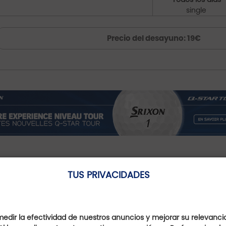
single
Precio del desayuno: 19€
Campo De Golf Asociad
TUS PRIVACIDADES
dir la efectividad de nuestros anuncios y mejorar su relevanci