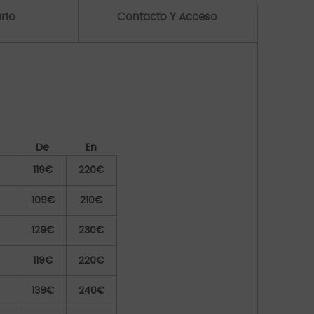
rio
Contacto Y Acceso
De
En
119€
220€
109€
210€
129€
230€
119€
220€
139€
240€