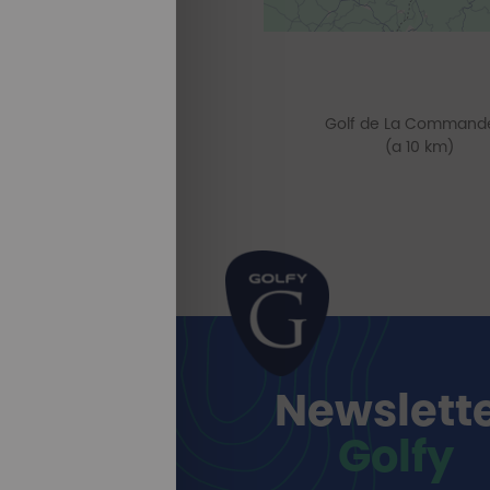
Golf de La Commande
(a 10 km)
Newslett
Golfy