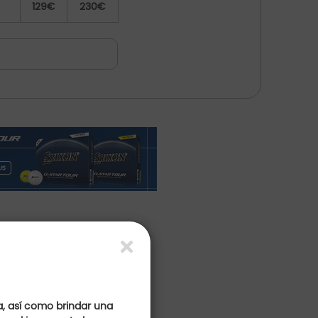
129€
230€
o
a, así como brindar una