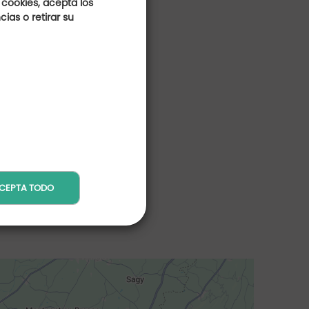
 cookies, acepta los
ias o retirar su
CEPTA TODO