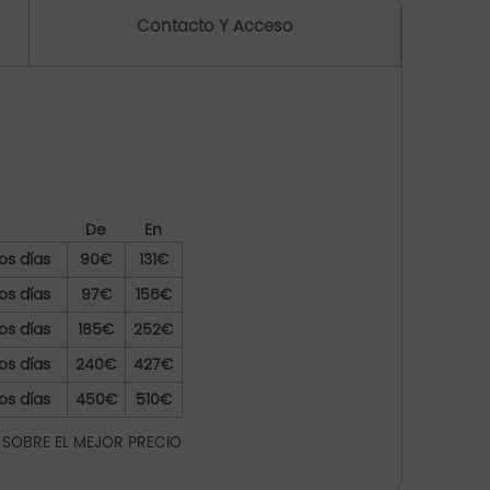
Contacto Y Acceso
De
En
os días
90€
131€
os días
97€
156€
os días
185€
252€
os días
240€
427€
os días
450€
510€
 SOBRE EL MEJOR PRECIO