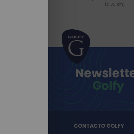
(a 35 km)
Newslett
Golfy
CONTACTO GOLFY