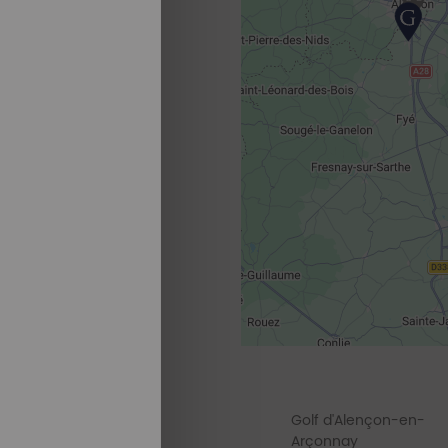
Golf d'Alençon-en-
Arçonnay