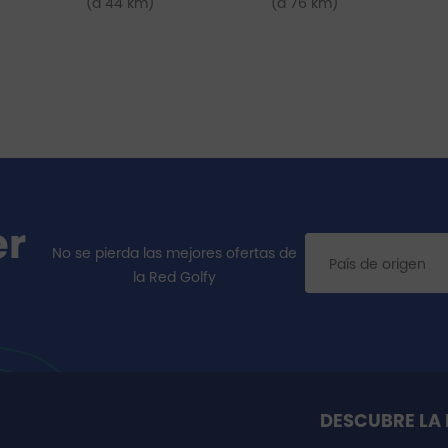
(a 44 km)
(a 76 km)
er
No se pierda las mejores ofertas de
la Red Golfy
DESCUBRE LA 