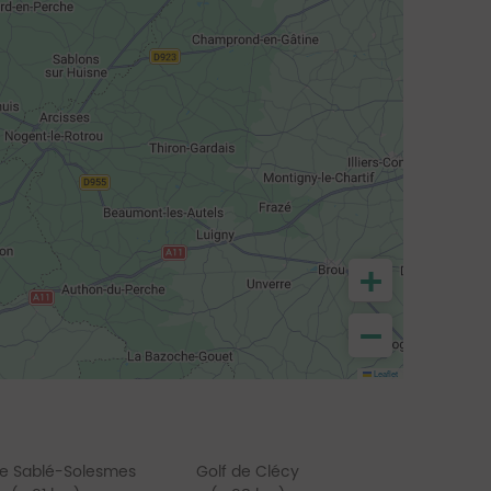
+
−
Leaflet
de Sablé-Solesmes
Golf de Clécy