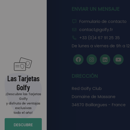
ENVIAR UN MENSAJE
Formulario de contacto
contact@golfy.fr
+33 (0)4 67 91 25 35
De lunes a viernes de 9h a 12
DIRECCIÓN
Las Tarjetas
Golfy
Red Golfy Club
¡Descubre las Tarjetas
Domaine de Massane
Golfy
y disfruta de ventajas
34670 Baillargues - France
exclusivas
todo el año!
DESCUBRE