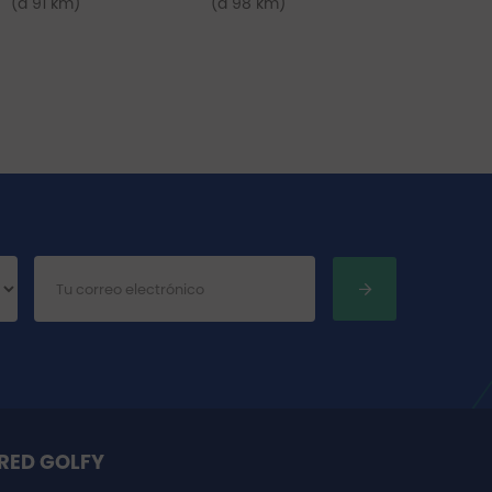
(a 91 km)
(a 98 km)
RED GOLFY