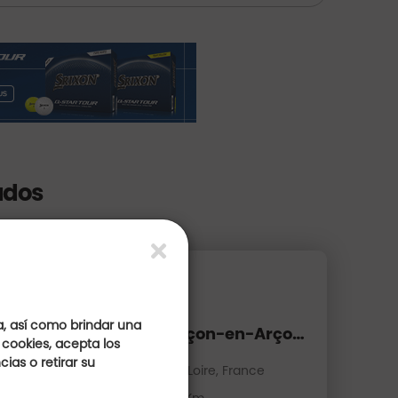
ados
a, así como brindar una
Golf d'Alençon-en-Arçonnay
 cookies, acepta los
ias o retirar su
Pays de la Loire, France