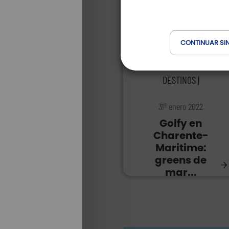
CONTINUAR SI
DESTINOS |
31º enero 2022
Golfy en
Charente-
Maritime:
greens de
mar...