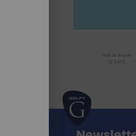
Golf de Royan
(a 2 km)
Newslett