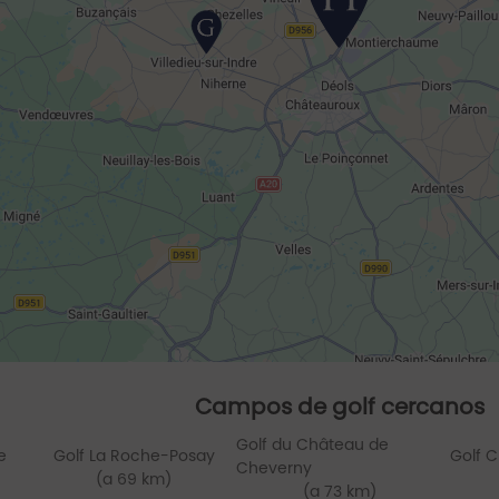
Campos de golf cercanos
Golf du Château de
e
Golf La Roche-Posay
Golf C
Cheverny
(a 69 km)
(a 73 km)