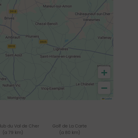
+
−
Leaflet
lub du Val de Cher
Golf de La Carte
(a 79 km)
(a 80 km)