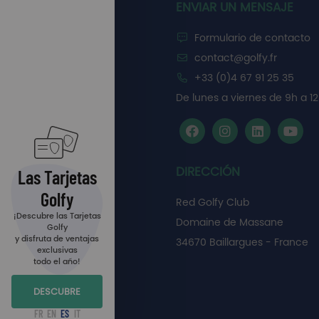
ENVIAR UN MENSAJE
Formulario de contacto
contact@golfy.fr
+33 (0)4 67 91 25 35
De lunes a viernes de 9h a 12
DIRECCIÓN
Las Tarjetas
Golfy
Red Golfy Club
¡Descubre las Tarjetas
Domaine de Massane
Golfy
y disfruta de ventajas
34670 Baillargues - France
exclusivas
todo el año!
DESCUBRE
FR
EN
ES
IT