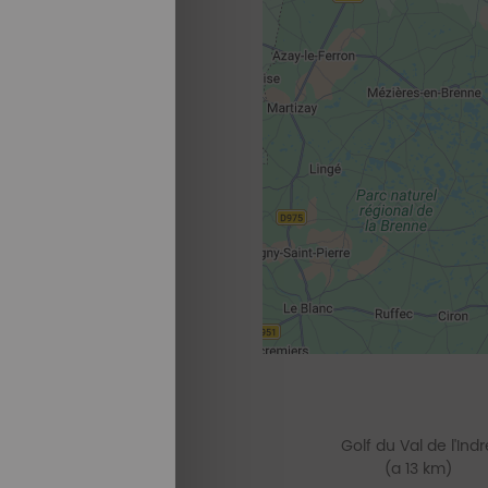
Golf du Val de l'Indr
(a 13 km)