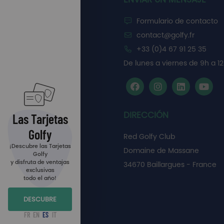
Formulario de contacto
contact@golfy.fr
+33 (0)4 67 91 25 35
De lunes a viernes de 9h a 12
DIRECCIÓN
Las Tarjetas
Golfy
Red Golfy Club
¡Descubre las Tarjetas
Domaine de Massane
Golfy
y disfruta de ventajas
34670 Baillargues - France
exclusivas
todo el año!
DESCUBRE
FR
EN
ES
IT