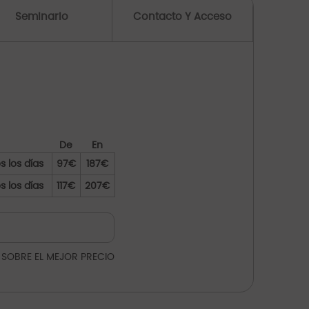
Seminario
Contacto Y Acceso
De
En
s los días
97€
187€
s los días
117€
207€
 SOBRE EL MEJOR PRECIO