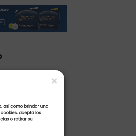
o
a, así como brindar una
 cookies, acepta los
ias o retirar su