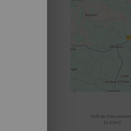
Golf de Carcasson
(a 3 km)