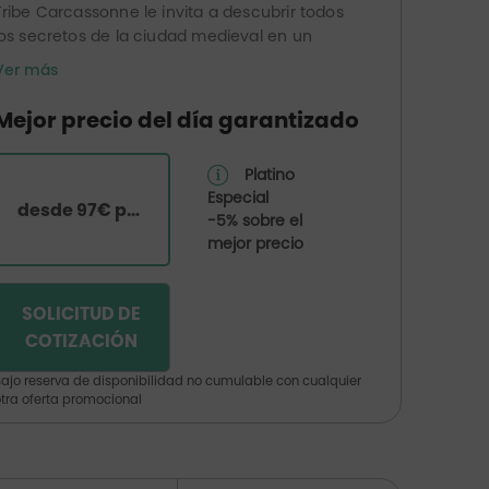
Tribe Carcassonne le invita a descubrir todos
los secretos de la ciudad medieval en un
entorno urbano único y elegante. En Tribe,
Ver más
nada se deja al azar, desde el confort
absoluto de las habitaciones hasta el
Mejor precio del día garantizado
sofisticado diseño de las zonas de estar y
coworking. Abra la puerta de la cafetería y
Platino
déjese tentar por los platos de autor o por un
Especial
cóctel en la azotea con impresionantes vistas
desde 97€ por habitación
-5% sobre el
de la ciudad medieval.
mejor precio
SOLICITUD DE
COTIZACIÓN
ajo reserva de disponibilidad no cumulable con cualquier
tra oferta promocional