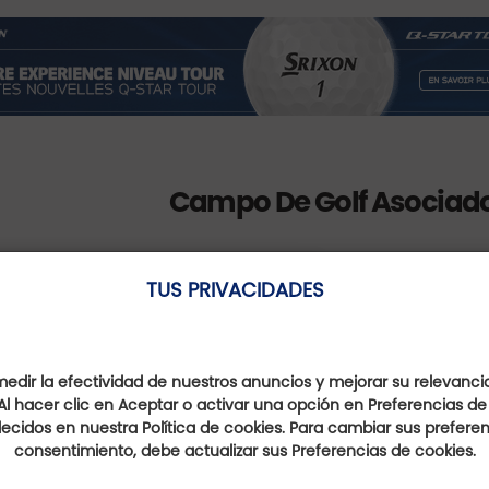
Campo De Golf Asociad
TUS PRIVACIDADES
Golf de Carcassonne
dir la efectividad de nuestros anuncios y mejorar su relevanci
Al hacer clic en Aceptar o activar una opción en Preferencias de
Occitanie, France
ecidos en nuestra Política de cookies. Para cambiar sus preferenc
consentimiento, debe actualizar sus Preferencias de cookies.
Distancia : 3 Km