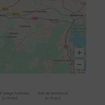
+
−
Leaflet
lf Ariège Pyrénées
Golf de Montescot
(a 75 km)
(a 79 km)