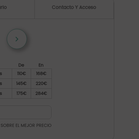
rio
Contacto Y Acceso
De
En
s
110€
168€
s
145€
220€
s
175€
284€
 SOBRE EL MEJOR PRECIO