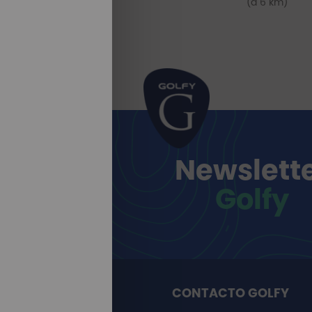
(a 6 km)
Newslett
Golfy
CONTACTO GOLFY