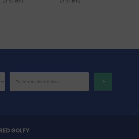
(a 53 km)
(a 57 km)
RED GOLFY