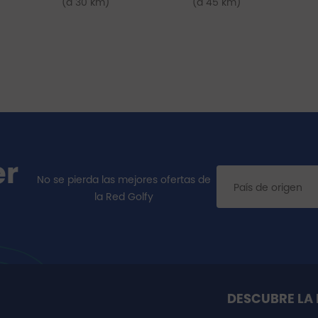
(a 30 km)
(a 45 km)
er
No se pierda las mejores ofertas de
la Red Golfy
DESCUBRE LA 