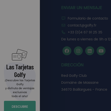
ENVIAR UN MENSAJE
Formulario de contacto
contact@golfy.fr
+33 (0)4 67 91 25 35
De lunes a viernes de 9h a 12
DIRECCIÓN
Las Tarjetas
Golfy
Red Golfy Club
¡Descubre las Tarjetas
Domaine de Massane
Golfy
y disfruta de ventajas
34670 Baillargues - France
exclusivas
todo el año!
DESCUBRE