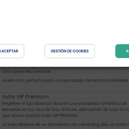
estándar, la
Suite VIP
ofrece un entorno excepcional para una
estancia de total relajación.
Dispone de un dormitorio con cama king size, un baño privado
una experiencia de ducha mejorada y una amplia zona de esta
sofá, cocina americana, comedor, espacio de trabajo y Smart 
44 pulgadas.
Su terraza privada, más amplia que la de los demás alojamiento
ofrece unas magníficas vistas al lago.
N ACEPTAR
GESTIÓN DE COOKIES
A
La decoración acogedora y elegante crea un ambiente de bien
y tranquilidad que convierte a nuestras tres Suites VIP en un lug
único para desconectar.
La elección perfecta para una escapada romántica inolvidable
Suite VIP Premium
Regálese el lujo absoluto durante una escapada romántica de
bienestar en los Lacs de l’Eau d’Heure, disfrutando de todo el c
que ofrece nuestra Suite VIP PREMIUM.
La suite dispone de un dormitorio con cama king size, un baño