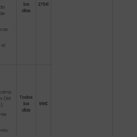
los
275€
da
días
nde
icas
 el
a cama
Todos
es (90
los
96€
).
días
nte
nto.