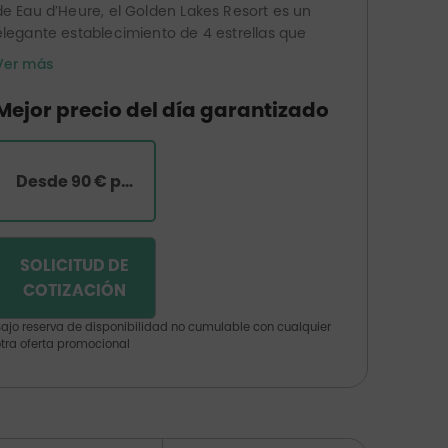
de Eau d’Heure, el Golden Lakes Resort es un
elegante establecimiento de 4 estrellas que
cuenta con un spa Cinq Mondes. Entre
Ver más
comodidad, bienestar y naturaleza, el hotel
ofrece un marco ideal para recargar energías
Mejor precio del día garantizado
gracias a sus instalaciones de bienestar, que
incluyen sauna, hammam, piscina y jacuzzi.
Desde 90 € por habitación
SOLICITUD DE
COTIZACIÓN
ajo reserva de disponibilidad no cumulable con cualquier
tra oferta promocional