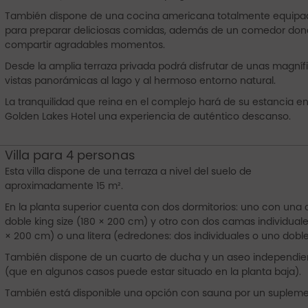
También dispone de una cocina americana totalmente equipa
para preparar deliciosas comidas, además de un comedor do
compartir agradables momentos.
Desde la amplia terraza privada podrá disfrutar de unas magníf
vistas panorámicas al lago y al hermoso entorno natural.
La tranquilidad que reina en el complejo hará de su estancia en
Golden Lakes Hotel una experiencia de auténtico descanso.
Villa para 4 personas
Esta villa dispone de una terraza a nivel del suelo de
aproximadamente 15 m².
En la planta superior cuenta con dos dormitorios: uno con un
doble king size (180 × 200 cm) y otro con dos camas individual
× 200 cm) o una litera (edredones: dos individuales o uno doble
También dispone de un cuarto de ducha y un aseo independie
(que en algunos casos puede estar situado en la planta baja).
También está disponible una opción con sauna por un supleme