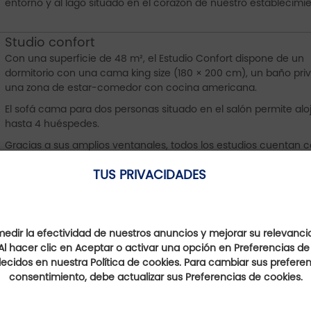
entorno y al lago situado en el corazón de nuestro establecimie
Studio confort
Con una superficie de 48 m², el Estudio Confort dispone de un
dormitorio con una cama king size (180 × 200 cm), un baño pri
una zona de estar-comedor con cocina americana.
El sofá cama para dos personas situado en el salón permite alo
hasta 4 huéspedes.
Gracias a sus amplios ventanales, todos los estudios cuentan 
una terraza privada con magníficas vistas al hermoso entorno y
TUS PRIVACIDADES
lago situado en el corazón de nuestro establecimiento.
Si desea disfrutar de una vista directa al lago, elija un Estudio C
con Vista al Lago (con suplemento).
La tranquilidad del entorno le garantiza una estancia relajante,
dir la efectividad de nuestros anuncios y mejorar su relevanci
el descanso y el bienestar son los protagonistas.
Al hacer clic en Aceptar o activar una opción en Preferencias de
ecidos en nuestra Política de cookies. Para cambiar sus preferenc
consentimiento, debe actualizar sus Preferencias de cookies.
Suite VIP
Con una superficie dos veces mayor que la de una habitación