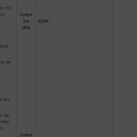
á
do ha
ad.
Todos
los
225€
días
leza
tas de
e los
ón de
ales.
on
Todos