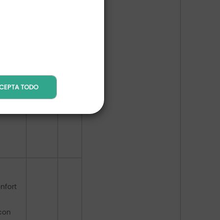
 con
r con
TV de
Todos
los
200€
s,
días
CEPTA TODO
estar
ar
.
onfort
 con