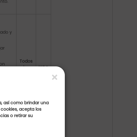
nto.
vado y
jar
Todos
con
los
135€
 al
días
onfort
 donde
a, así como brindar una
 cookies, acepta los
ias o retirar su