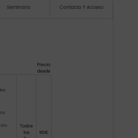
Seminario
Contacto Y Acceso
Precio
desde
les
dos
ción
Todos
los
90€