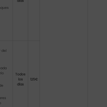
días
anques
 del
eñada
rio
Todos
los
125€
días
de
ares
o