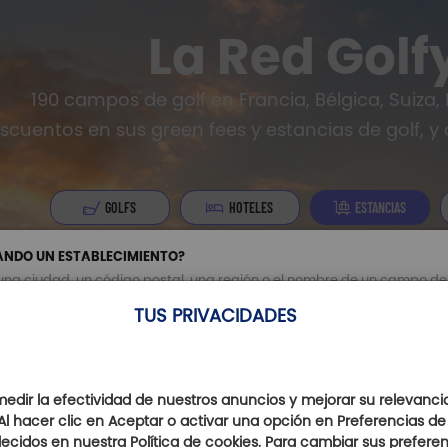
La Red Golf
190 campos de golf en Francia, Bélgica, Suiza, 
scuentos en sus green fees y estancias de golf, y
GOLFS
HOTELES
ESTANCIAS
ANDO UN ESTABLECIMIENTO?
TUS PRIVACIDADES
Leyenda
ncia
 & Golfs Collection
: campos de golf con hoteles cercanos
Único
España
Bélgica
Italia
Suiza
dir la efectividad de nuestros anuncios y mejorar su relevanci
Paris Golfy
: campos de golf receptivos en los alrededores de
Al hacer clic en Aceptar o activar una opción en Preferencias de
ecidos en nuestra Política de cookies. Para cambiar sus preferenc