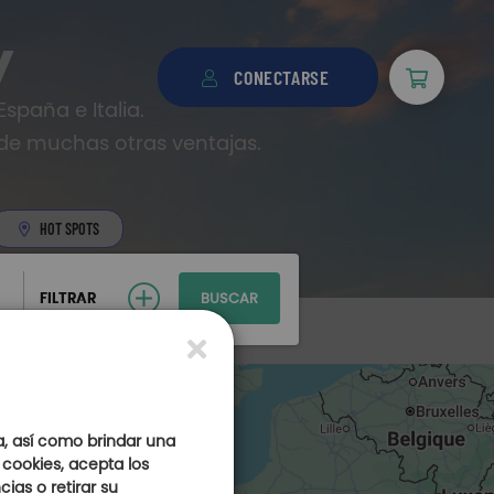
y
CONECTARSE
España e Italia.
 de muchas otras ventajas.
HOT SPOTS
FILTRAR
BUSCAR
+
−
Havas & MSC
a, así como brindar una
 cookies, acepta los
ias o retirar su