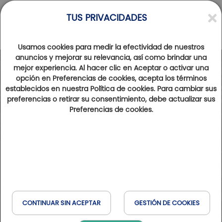
TUS PRIVACIDADES
Usamos cookies para medir la efectividad de nuestros
anuncios y mejorar su relevancia, así como brindar una
mejor experiencia. Al hacer clic en Aceptar o activar una
opción en Preferencias de cookies, acepta los términos
establecidos en nuestra Política de cookies. Para cambiar sus
preferencias o retirar su consentimiento, debe actualizar sus
Preferencias de cookies.
CONTINUAR SIN ACEPTAR
GESTIÓN DE COOKIES