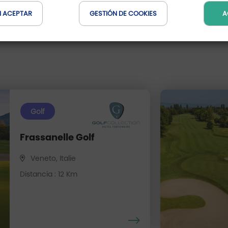
N ACEPTAR
GESTIÓN DE COOKIES
A
Golf
Frassanelle Golf
Veneto, Italie
Distancia : 12 Km