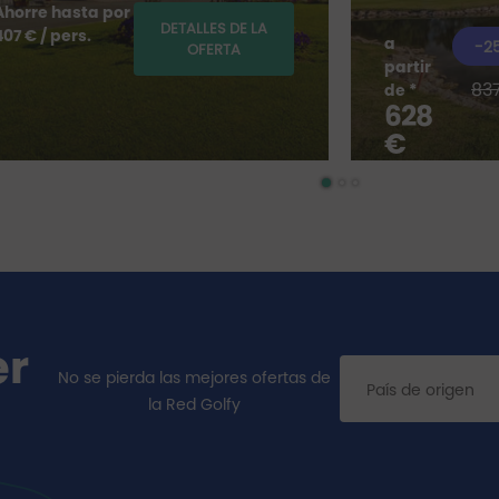
Ahorre hasta por
DETALLES DE LA
407 € / pers.
a
-2
OFERTA
partir
83
de *
628
€
er
No se pierda las mejores ofertas de
la Red Golfy