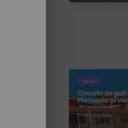
Golf tour
Circuito de golf
Piamonte al Vé
a
Villa Carolina Resort****
Piemonte, Italie