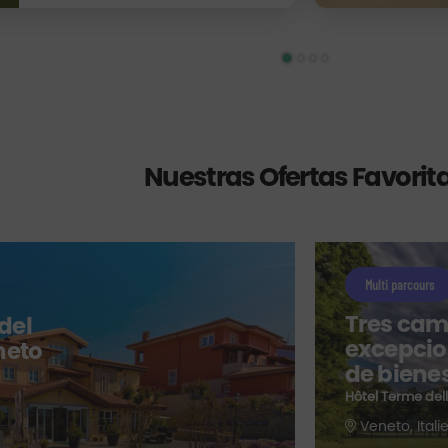
Nuestras Ofertas Favorit
Multi parcours
Tres cam
 del
excepcio
neto
de biene
Hôtel Terme dell
Veneto, Itali