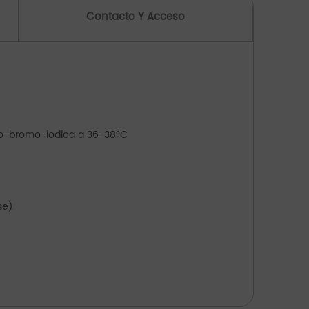
Contacto Y Acceso
laso-bromo-iodica a 36-38°C
se)