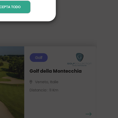
CEPTA TODO
Golf
Golf della Montecchia
Veneto, Italie
Distancia : 11 Km