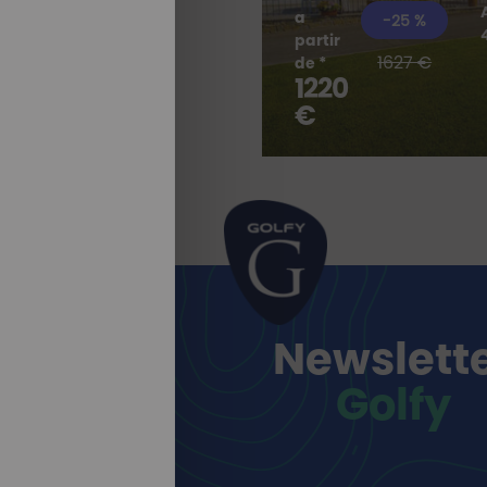
a
-25 %
partir
1627 €
TODAS
de *
1220
NUESTRAS
ESTANCIAS
€
Newslett
Golfy