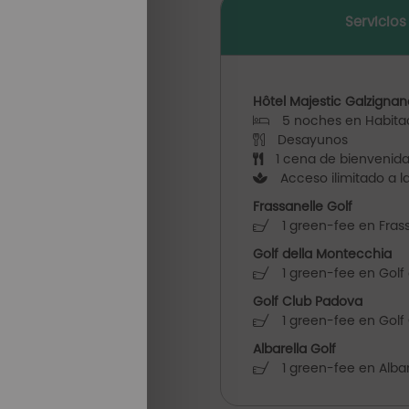
Servicios
Hôtel Majestic Galzigna
5 noches en Habita
Desayunos
1 cena de bienvenid
Acceso ilimitado a l
Frassanelle Golf
1 green-fee en Frass
Golf della Montecchia
1 green-fee en Golf
Golf Club Padova
1 green-fee en Golf
Albarella Golf
1 green-fee en Albar