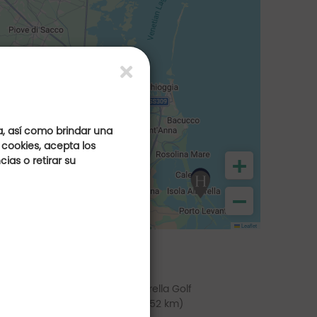
a, así como brindar una
 cookies, acepta los
+
ias o retirar su
−
Leaflet
rassanelle Golf
Albarella Golf
(a 12 km)
(a 52 km)