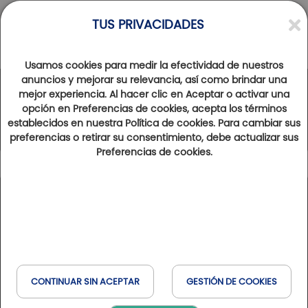
TUS PRIVACIDADES
Usamos cookies para medir la efectividad de nuestros
anuncios y mejorar su relevancia, así como brindar una
mejor experiencia. Al hacer clic en Aceptar o activar una
La Red Golfy
opción en Preferencias de cookies, acepta los términos
establecidos en nuestra Política de cookies. Para cambiar sus
preferencias o retirar su consentimiento, debe actualizar sus
Preferencias de cookies.
102
Resultados encontrados
Mostrar mapa
Tipo de estancia
Leyenda
Francia
España
Bélgica
Golfs & Golfs Collection
: campos de golf con hoteles
+
Reservar en línea
Golf y Bienestar
cercanos
Italia
Suiza
Havas & MSC
−
Club Paris Golfy
: campos de golf receptivos en los
CONTINUAR SIN ACEPTAR
GESTIÓN DE COOKIES
alrededores de Paris
Cuando
Hôtels Partenaires
: hotels cercanos de los campos de