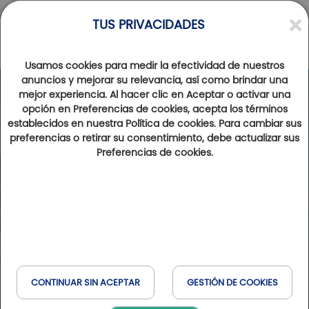
TUS PRIVACIDADES
Usamos cookies para medir la efectividad de nuestros
anuncios y mejorar su relevancia, así como brindar una
mejor experiencia. Al hacer clic en Aceptar o activar una
opción en Preferencias de cookies, acepta los términos
establecidos en nuestra Política de cookies. Para cambiar sus
preferencias o retirar su consentimiento, debe actualizar sus
Preferencias de cookies.
CONTINUAR SIN ACEPTAR
GESTIÓN DE COOKIES