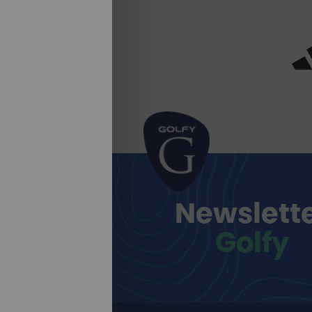
Newslett
Golfy