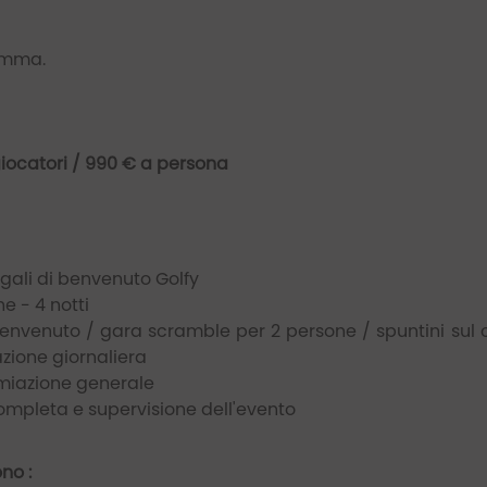
ramma.
giocatori / 990 € a persona
gali di benvenuto Golfy
e - 4 notti
i benvenuto / gara scramble per 2 persone / spuntini su
zione giornaliera
emiazione generale
ompleta e supervisione dell'evento
no :