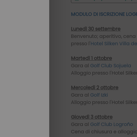
MODULO DI ISCRIZIONE LOG
Lunedì 30 settembre
Benvenuto; aperitivo, cena
presso l'
Hotel Silken Villa 
Martedì 1 ottobre
Gara al
Golf Club Sojuela
Alloggio presso l'Hotel Silk
Mercoledì 2 ottobre
Gara al
Golf Izki
Alloggio presso l'Hotel Silk
Giovedì 3 ottobre
Gara al
Golf Club Logroño
Cena di chiusura e alloggio 