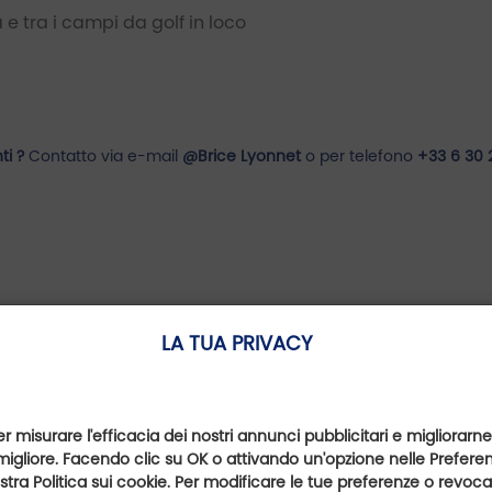
 e tra i campi da golf in loco​
ti ?
Contatto via e-mail
@Brice Lyonnet
o per telefono
+33 6 30 
LA TUA PRIVACY
er misurare l'efficacia dei nostri annunci pubblicitari e migliorarne
migliore. Facendo clic su OK o attivando un'opzione nelle Preferenz
nostra Politica sui cookie. Per modificare le tue preferenze o revoc