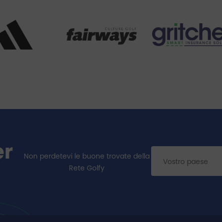
er
Non perdetevi le buone trovate della
Rete Golfy