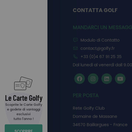
CONTATTA GOLF
MANDARCI UN MESSAGG
Modulo di Contatto
contact@golfy.fr
+33 (0)4 67 91 25 35
Dal lunedì al venerdì dall 9.00
PER POSTA
Le Carte Golfy
Scoprite le Carte Golfy
Rete Golfy Club
e godete di vantaggi
esclusivi
Domaine de Massane
tutto l'anno !
34670 Baillargues - France
SCOPRIRE