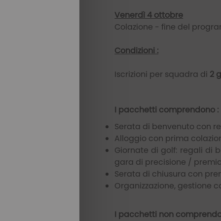
Venerdì 4 ottobre
Colazione - fine del prog
Condizioni :
Iscrizioni per squadra di
2 
I pacchetti comprendono :
Serata di benvenuto con re
Alloggio con prima colazion
Giornate di golf: regali d
gara di precisione / premia
Serata di chiusura con pr
Organizzazione, gestione c
I pacchetti non comprendo