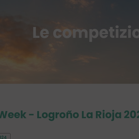
Le competizi
 Week
- Logroño La Rioja 20
024