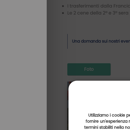
I trasferimenti dalla Francia
Le 2 cene della 2ª e 3ª sera
Una domanda sui nostri even
Foto
Utilizziamo i cookie p
fornire un'esperienza 
termini stabiliti nella 