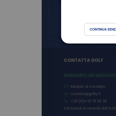
Newslett
Golfy
CONTINUA SENZ
CONTATTA GOLF
MANDARCI UN MESSAGG
Modulo di Contatto
contact@golfy.fr
+33 (0)4 67 91 25 35
Dal lunedì al venerdì dall 9.00