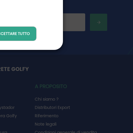
CETTARE TUTTO
RETE GOLFY
A PROPOSITO
Chi siamo ?
ystador
Distributori Export
ra Golfy
Riferimento
Note legali
tura
Condizioni generale di vendita