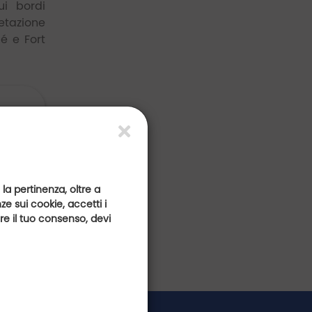
ui bordi
getazione
Ré e Fort
golf-
 la pertinenza, oltre a
e sui cookie, accetti i
are il tuo consenso, devi