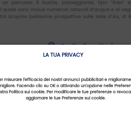
 un percorso 9 buche, pianeggiante, tipo “links” s
el quale sono inclusi numerosi ostacoli d’acqua e di ve
trà scoprire bellissime prospettive sulle Isole d’Aix, di 
.
Foglio di costituzione
https://www.golfy.fr/it/golfs/165--
LA TUA PRIVACY
d-oleron/
Email
de
 - Nouvelle-
golf@saintpierreoleron.com
er misurare l'efficacia dei nostri annunci pubblicitari e migliorarne
migliore. Facendo clic su OK o attivando un'opzione nelle Preferenz
ron
nostra Politica sui cookie. Per modificare le tue preferenze o revoc
aggiornare le tue Preferenze sui cookie.