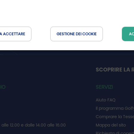
er
Non perdetevi le buone trovate della
Rete Golfy
A ACCETTARE
GESTIONE DEI COOKIE
AC
SCOPRIRE LA 
IO
SERVIZI
Aiuto FAQ
Il programma Golf
Comprare la Tesse
 alle 12.00 e dalle 14.00 alle 16.00
Mappa del sito
Richiesta di coper