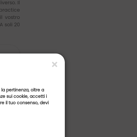
verso. Il
 practice
l vostro
A soli 20
 la pertinenza, oltre a
e sui cookie, accetti i
are il tuo consenso, devi