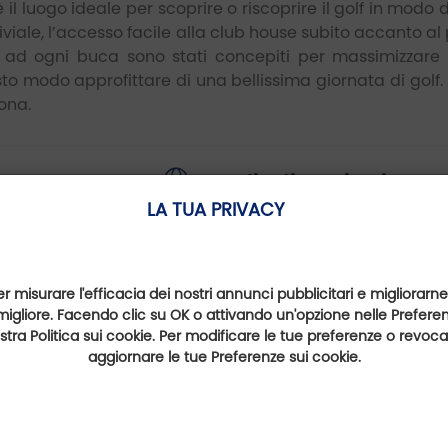
il luogo ideale per scoprire o riscoprire il golf in modo di
iviale, l’accesso facile alla club house subito accanto al
e ad ogni buca sono stati concepiti per massimizzare i
to modo approfittare di una bellissima giornata di golf. 
lona.
Foglio di costituzione
LA TUA PRIVACY
https://www.golfy.fr/it/golfs/267--
golf-la-roca/
oca A Cardedeu
Email
hola@larocagolf.com
er misurare l'efficacia dei nostri annunci pubblicitari e migliorarne
 del Maresme -
migliore. Facendo clic su OK o attivando un'opzione nelle Preferenz
nostra Politica sui cookie. Per modificare le tue preferenze o revoc
aggiornare le tue Preferenze sui cookie.