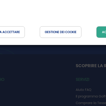
er
Non perdetevi le buone trovate della
Rete Golfy
A ACCETTARE
GESTIONE DEI COOKIE
AC
SCOPRIRE LA 
IO
SERVIZI
Aiuto FAQ
Il programma Golf
Comprare la Tesse