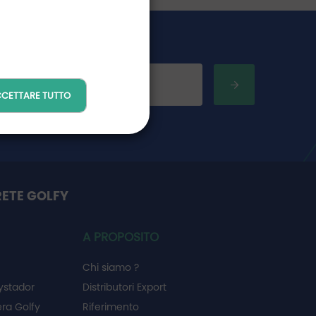
CETTARE TUTTO
RETE GOLFY
A PROPOSITO
Chi siamo ?
ystador
Distributori Export
ra Golfy
Riferimento