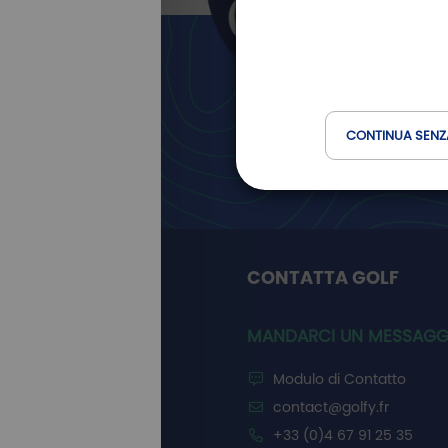
Newslett
Golfy
CONTINUA SENZ
CONTATTA GOLF
MANDARCI UN MESSAGG
Modulo di Contatto
contact@golfy.fr
+33 (0)4 67 91 25 35