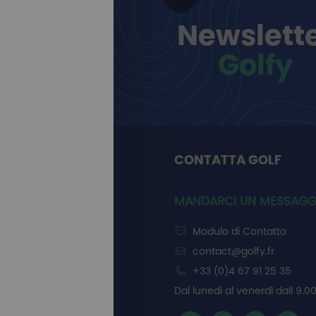
Newslett
Golfy
CONTATTA GOLF
MANDARCI UN MESSAGG
Modulo di Contatto
contact@golfy.fr
+33 (0)4 67 91 25 35
Dal lunedì al venerdì dall 9.00