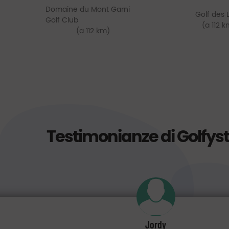
Domaine du Mont Garni
Golf des 
Golf Club
(a 112 k
(a 112 km)
Testimonianze di Golfys
Jordy