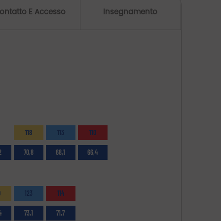
ontatto E Accesso
Insegnamento
118
113
110
2
70,8
68,1
66,4
0
123
114
4
73,1
71,7