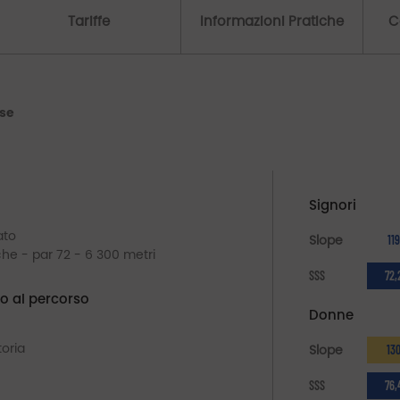
Tariffe
Informazioni Pratiche
C
se
Signori
ato
Slope
119
che - par 72 - 6 300 metri
SSS
72,
o al percorso
Donne
oria
Slope
13
SSS
76,