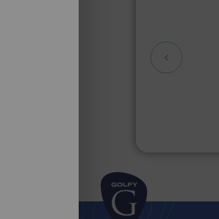
nual DP
re,