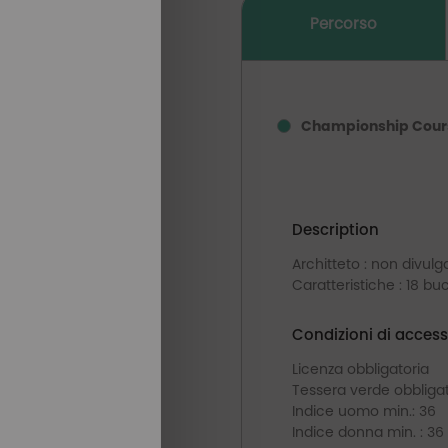
Percorso
Championship Cour
Description
Architteto : non divulg
Caratteristiche : 18 bu
Condizioni di access
Licenza obbligatoria
Tessera verde obbligat
Indice uomo min.: 36
Indice donna min. : 36