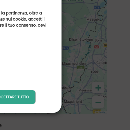
 la pertinenza, oltre a
e sui cookie, accetti i
are il tuo consenso, devi
+
CETTARE TUTTO
−
Leaflet
e