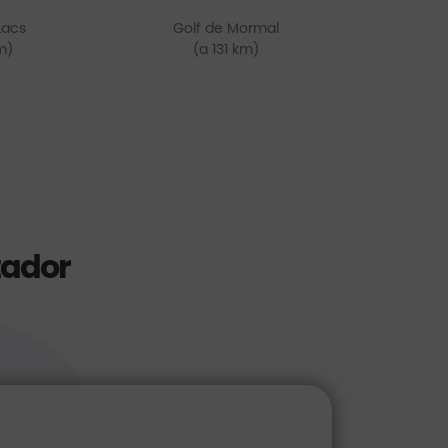
Lacs
Golf de Mormal
m)
(a 131 km)
tador