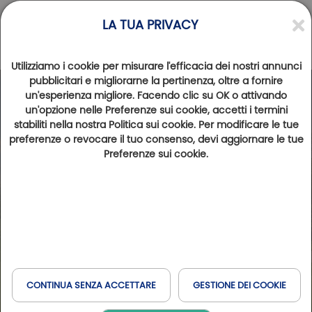
LA TUA PRIVACY
Utilizziamo i cookie per misurare l'efficacia dei nostri annunci
pubblicitari e migliorarne la pertinenza, oltre a fornire
un'esperienza migliore. Facendo clic su OK o attivando
un'opzione nelle Preferenze sui cookie, accetti i termini
stabiliti nella nostra Politica sui cookie. Per modificare le tue
preferenze o revocare il tuo consenso, devi aggiornare le tue
Preferenze sui cookie.
CONTINUA SENZA ACCETTARE
GESTIONE DEI COOKIE