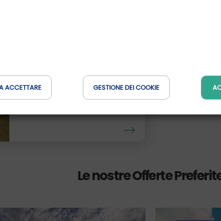
Albarella Golf
Veneto, Italie
Distanza : 59 Km
A ACCETTARE
GESTIONE DEI COOKIE
AC
Le nostre Offerte Preferit