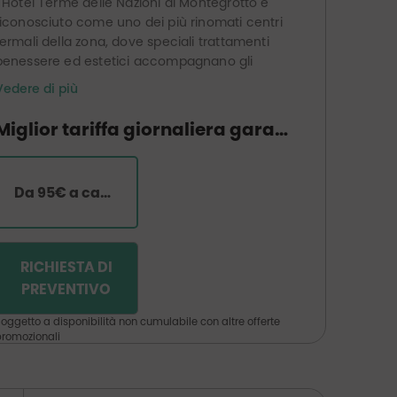
L'Hotel Terme delle Nazioni di Montegrotto è
riconosciuto come uno dei più rinomati centri
termali della zona, dove speciali trattamenti
benessere ed estetici accompagnano gli
ospiti per una cura delle più complete.
Vedere di più
Per gli appassionati delle vacanze attive,
l'Hotel Terme delle Nazioni offre un percorso
Miglior tariffa giornaliera garantita
di salute in un ampio parco, campi da bocce
e da tennis, corsi di acquagym e idro bike,
una sala fitness e un campo da golf nelle
Da 95€ a camera
vicinanze.
L'hotel si trova a 300 metri dalla stazione
ferroviaria che collega la città di Padova in 10
RICHIESTA DI
minuti e Venezia in mezz'ora.
PREVENTIVO
oggetto a disponibilità non cumulabile con altre offerte
romozionali