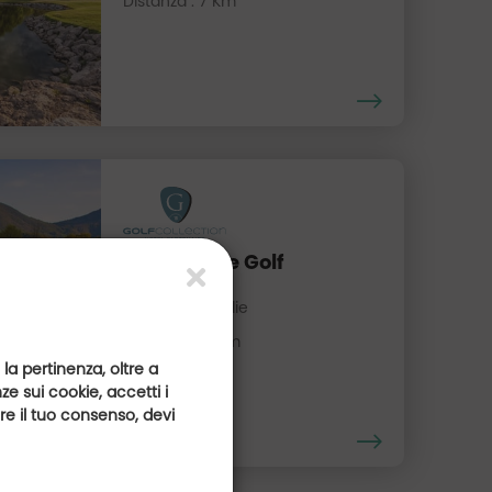
Distanza : 7 Km
Frassanelle Golf
Veneto, Italie
Distanza : 12 Km
 la pertinenza, oltre a
e sui cookie, accetti i
are il tuo consenso, devi