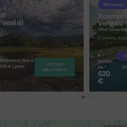
Multi parcours
lf
3 campi n
’oasi di
Venezia
Hôtel Terme dell
**
Veneto, Itali
a
-2
Risparmia fino a
partire
DETTAGLI
209 € / pers.
82
da *
DELL'OFFERTA
620
€