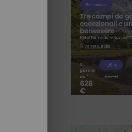
Multi parcours
Tre campi da go
eccezionali e un
benessere
Hôtel Terme delle Nazioni**
Veneto, Italie
a
-25 %
partire
TUTTI I NOSTRI
837 €
da *
SOGGIORNI
628
€