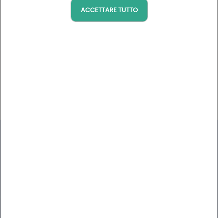
Spécialiste en Assurance Voyages auprès des
ACCETTARE TUTTO
professionnels du tourisme et des voyageurs
Sito internet
https://www.assurever.com/
Newsletter
Golfy
Non perdetevi le buone trovate della Rete Golfy