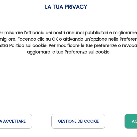
LA TUA PRIVACY
er misurare l'efficacia dei nostri annunci pubblicitari e migliorarne
migliore. Facendo clic su OK o attivando un'opzione nelle Preferenz
nostra Politica sui cookie. Per modificare le tue preferenze o revoc
aggiornare le tue Preferenze sui cookie.
Campi da golf nelle vicinanz
Anjou Golf & Country Club
Golf de Saumur
G
(a 27 km)
(a 29 km)
A ACCETTARE
GESTIONE DEI COOKIE
AC