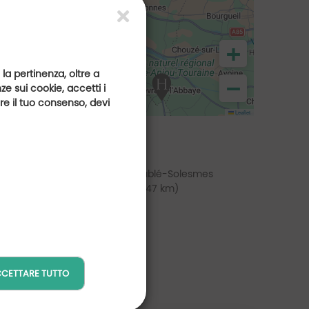
+
 la pertinenza, oltre a
−
e sui cookie, accetti i
are il tuo consenso, devi
Leaflet
e
olf de Baugé
Golf de Sablé-Solesmes
(a 34 km)
(a 47 km)
CETTARE TUTTO