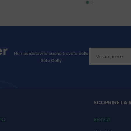
er
Non perdetevi le buone trovate della
Rete Golfy
SCOPRIRE LA 
IO
SERVIZI