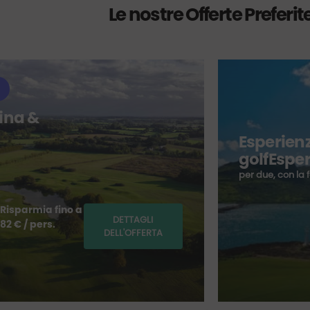
Le nostre Offerte Preferit
ina &
Esperienz
golfEspe
per due, con la 
Risparmia fino a
DETTAGLI
82 € / pers.
DELL'OFFERTA