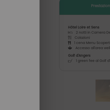
Prestazion
Hôtel Loire et Sens
2 notti in Camera D
Colazioni
1 cena Menu Scoperta
Accesso all'area wel
Golf d'Angers
1 green fee al Golf d