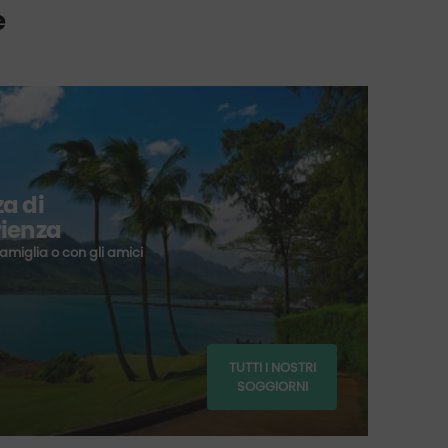
e
E
Do
fa
a di
Hôte
rienza
Pa
famiglia o con gli amici
a
part
da 
20
TUTTI I NOSTRI
SOGGIORNI
€