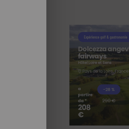
Expérience golf & gastronomie
Dolcezza angev
fairways
Hôtel Loire et Sens
Pays de la Loire, France
a
-28 %
partire
290 €
da *
208
TUTTI I NOSTRI
SOGGIORNI
€