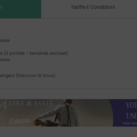
i
Tariffe E Condizioni
eluxe
 (3 portate - bevande escluse)
lness
'Angers (Parcours 18 trous)