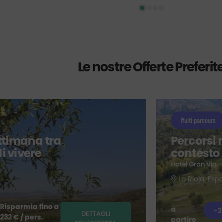
Le nostre Offerte Preferit
Multi parcours
ettimana tra
Percorsi m
di vivere
contesto 
Hotel Gran Via
La Rioja, Es
Risparmia fino a
a
-2
DETTAGLI
232 € / pers.
partire