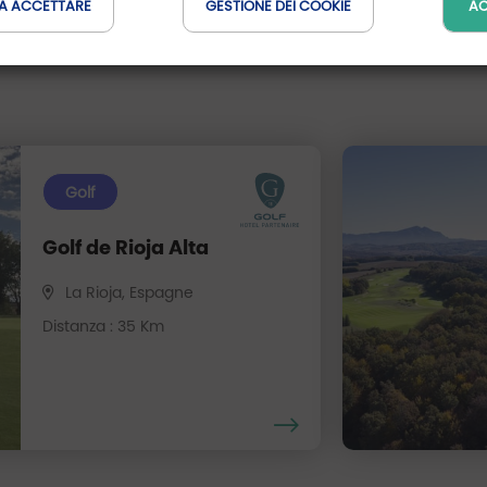
A ACCETTARE
GESTIONE DEI COOKIE
AC
Golf
Golf de Rioja Alta
La Rioja, Espagne
Distanza : 35 Km