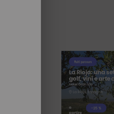
Multi parcours
La Rioja: una s
golf, vini e arte 
Hotel Gran Via
La Rioja, Espagne
a
-25 %
partire