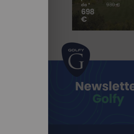
930 €
da *
698
TUTTI I NOSTRI
SOGGIORNI
€
Newslett
Golfy