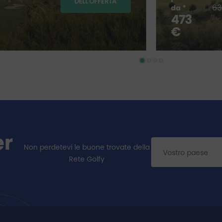
DELL'OFFERTA
63
da *
473
€
er
Non perdetevi le buone trovate della
Rete Golfy