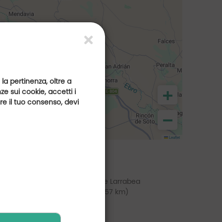
 la pertinenza, oltre a
+
e sui cookie, accetti i
are il tuo consenso, devi
−
Leaflet
e
lf de Rioja Alta
Golf de Larrabea
(a 35 km)
(a 57 km)