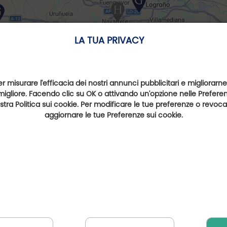
LA TUA PRIVACY
er misurare l'efficacia dei nostri annunci pubblicitari e migliorarne
migliore. Facendo clic su OK o attivando un'opzione nelle Preferenz
nostra Politica sui cookie. Per modificare le tue preferenze o revoc
aggiornare le tue Preferenze sui cookie.
Campi da golf nelle vicinanz
Club de Campo Sojuela
Izki Golf
Go
(a 14 km)
(a 22 km)