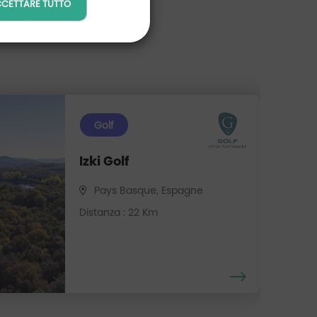
CETTARE TUTTO
Golf
Izki Golf
Pays Basque, Espagne
Distanza : 22 Km