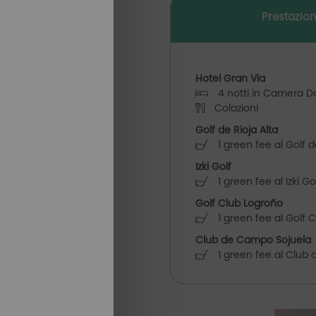
Prestazion
Hotel Gran Via
4 notti in Camera D
Colazioni
Golf de Rioja Alta
1 green fee al Golf d
Izki Golf
1 green fee al Izki Go
Golf Club Logroño
1 green fee al Golf 
Club de Campo Sojuela
1 green fee al Club 