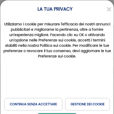
LA TUA PRIVACY
Utilizziamo i cookie per misurare l'efficacia dei nostri annunci
pubblicitari e migliorarne la pertinenza, oltre a fornire
un'esperienza migliore. Facendo clic su OK o attivando
un'opzione nelle Preferenze sui cookie, accetti i termini
stabiliti nella nostra Politica sui cookie. Per modificare le tue
preferenze o revocare il tuo consenso, devi aggiornare le tue
Preferenze sui cookie.
CONTINUA SENZA ACCETTARE
GESTIONE DEI COOKIE