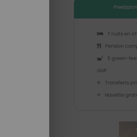
Prestazion
7 nuits en 
Pension compl
5 green-fees
Golf
Transferts pr
Navette gratu