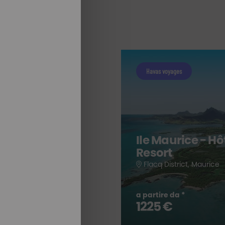
Havas voyages
Ile Maurice - H
Resort
Flacq District, Maurice
TUTTI I NOSTRI
a partire da *
SOGGIORNI
1225 €