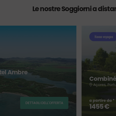
Le nostre Soggiorni a dist
Havas voyages
ôtel Ambre
Combiné
Açores, Port
a partire da *
DETTAGLI DELL'OFFERTA
1455 €