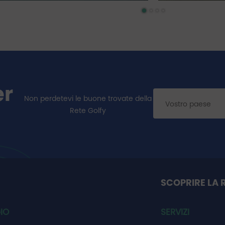
er
Non perdetevi le buone trovate della
Rete Golfy
SCOPRIRE LA 
IO
SERVIZI