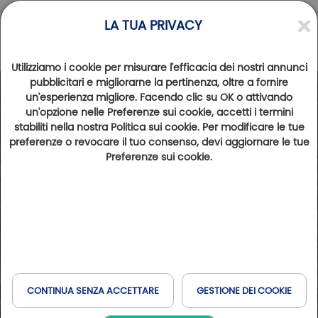
LA TUA PRIVACY
Utilizziamo i cookie per misurare l'efficacia dei nostri annunci
pubblicitari e migliorarne la pertinenza, oltre a fornire
un'esperienza migliore. Facendo clic su OK o attivando
un'opzione nelle Preferenze sui cookie, accetti i termini
stabiliti nella nostra Politica sui cookie. Per modificare le tue
preferenze o revocare il tuo consenso, devi aggiornare le tue
Preferenze sui cookie.
CONTINUA SENZA ACCETTARE
GESTIONE DEI COOKIE