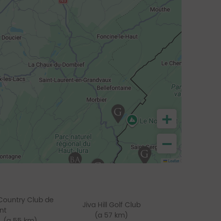
+
−
Leaflet
Country Club de
Jiva Hill Golf Club
nt
(a 57 km)
(a 55 km)