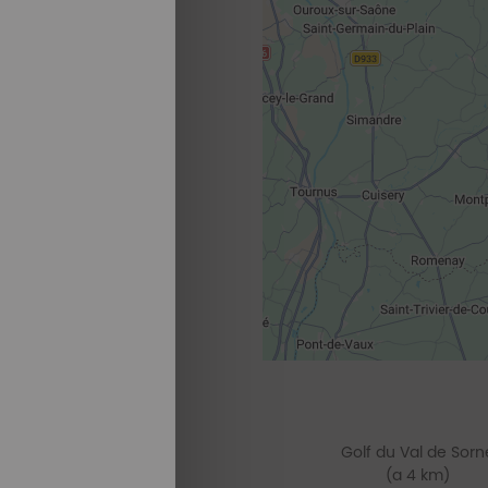
Golf du Val de Sorn
(a 4 km)