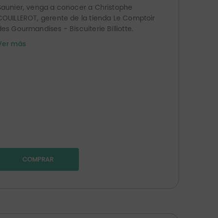
Saunier, venga a conocer a Christophe
COUILLEROT, gerente de la tienda Le Comptoir
des Gourmandises - Biscuiterie Billiotte.
Situada en el centro de la ciudad, la tienda se
Ver más
encuentra en la calle Lecourbe, en una de las
principales zonas comerciales de Lons-le-
Saunier.
Los productos de Christophe se seleccionan
entre productores locales 100% jurásicos y
franco-comunienses. Encontrará varias
gamas de: chocolates, caramelos,
mermeladas, siropes, mieles, turrones,
errinas, foies gras, confits, rillettes, vinagres,
mostazas, aceites, tés, cafés, limonadas,
COMPRAR
vinos del Jura, cervezas artesanales, licores...
Todos estos productos le permitirán decorar
maravillosamente sus cestas.