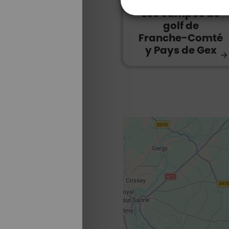
Los campos de
golf de
Franche-Comté
y Pays de Gex