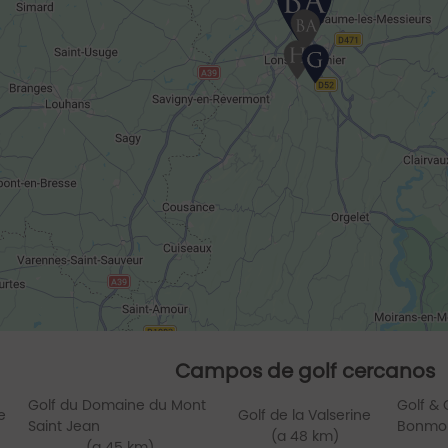
Campos de golf cercanos
Golf du Domaine du Mont
Golf & 
e
Golf de la Valserine
Saint Jean
Bonmo
(a 48 km)
(a 45 km)