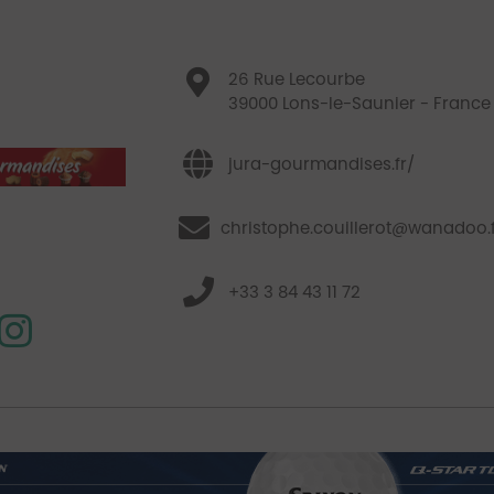
26 Rue Lecourbe
39000 Lons-le-Saunier - France
jura-gourmandises.fr/
christophe.couillerot@wanadoo.
+33 3 84 43 11 72